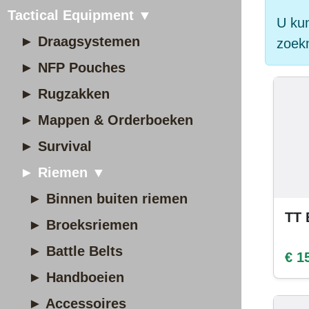
Tactical Equipment ▼
U kun
► Draagsystemen
zoek
► NFP Pouches
► Rugzakken
► Mappen & Orderboeken
► Survival
► Riemen ▼
► Binnen buiten riemen
TT 
► Broeksriemen
► Battle Belts
€ 1
► Handboeien
► Accessoires