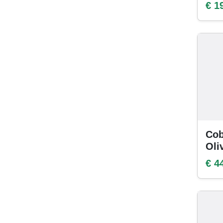
€ 1
Cob
Oli
€ 4