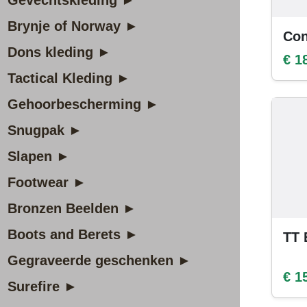
Gevechtskleding ►
Brynje of Norway ►
Con
Dons kleding ►
€ 1
Tactical Kleding ►
Gehoorbescherming ►
Snugpak ►
Slapen ►
Footwear ►
Bronzen Beelden ►
Boots and Berets ►
TT 
Gegraveerde geschenken ►
€ 1
Surefire ►