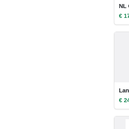
NL 
€ 1
Lan
€ 2