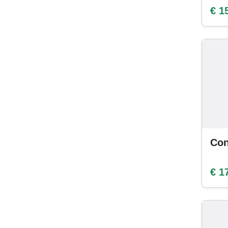
€ 1
Con
€ 1