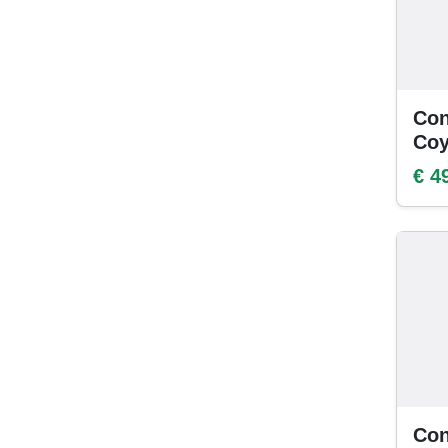
Con
Coy
€ 4
Con