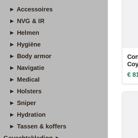
► Accessoires
► NVG & IR
► Helmen
► Hygiëne
► Body armor
Con
Coy
► Navigatie
€ 8
► Medical
► Holsters
► Sniper
► Hydration
► Tassen & koffers