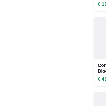
€ 1
Con
Bla
€ 4