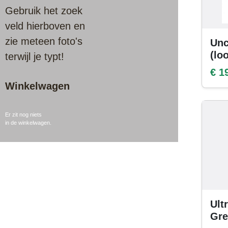
Gebruik het zoek
veld hierboven en
zie meteen foto's
Unc
(lo
terwijl je typt!
€ 1
Winkelwagen
Er zit nog niets
in de winkelwagen.
Ult
Gre