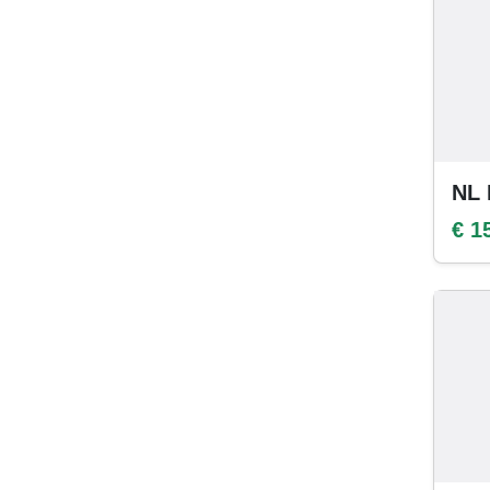
NL 
€ 1