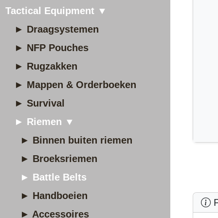
Tactical Equipment ▼
► Draagsystemen
► NFP Pouches
► Rugzakken
► Mappen & Orderboeken
► Survival
► Riemen ▼
► Binnen buiten riemen
► Broeksriemen
► Battle Belts
► Handboeien
P
► Accessoires