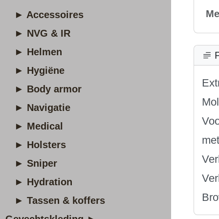
Me
► Accessoires
► NVG & IR
► Helmen
P
► Hygiëne
Ext
► Body armor
Mol
► Navigatie
Voo
► Medical
met
► Holsters
Ver
► Sniper
Ver
► Hydration
Bro
► Tassen & koffers