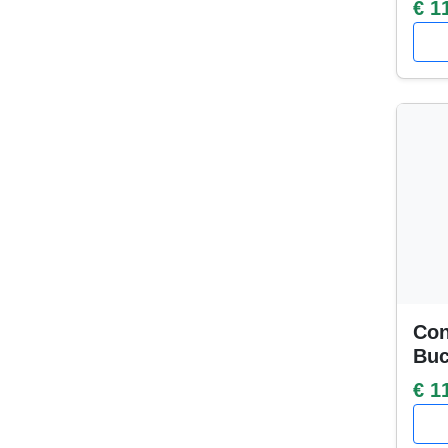
€ 1
Con
Buc
€ 1