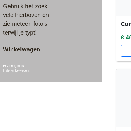
Gebruik het zoek
veld hierboven en
zie meteen foto's
Con
terwijl je typt!
€ 4
Winkelwagen
Er zit nog niets
in de winkelwagen.