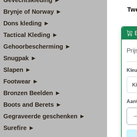
Gevechtskleding ►
Tw
Brynje of Norway ►
Dons kleding ►
B
Tactical Kleding ►
Gehoorbescherming ►
Prij
Snugpak ►
Slapen ►
Kleu
Footwear ►
Bronzen Beelden ►
Aant
Boots and Berets ►
Gegraveerde geschenken ►
Surefire ►