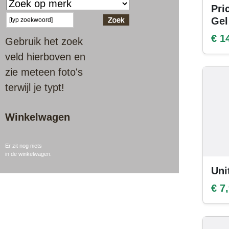
Pri
Gel
€ 1
Gebruik het zoek
veld hierboven en
zie meteen foto's
terwijl je typt!
Winkelwagen
Er zit nog niets
in de winkelwagen.
Uni
€ 7