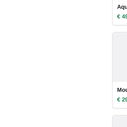
Aqu
€ 4
Mou
€ 2