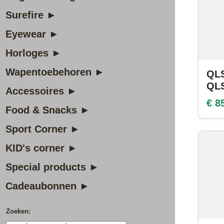
Surefire ►
Eyewear ►
Horloges ►
Wapentoebehoren ►
QLS
QL
Accessoires ►
€ 8
Food & Snacks ►
Sport Corner ►
KID's corner ►
Special products ►
Cadeaubonnen ►
Zoeken: