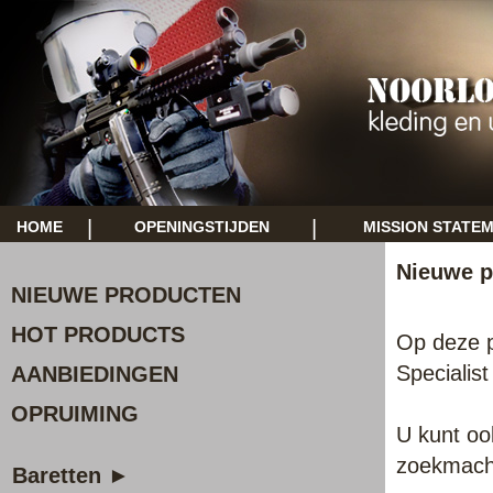
|
|
HOME
OPENINGSTIJDEN
MISSION STATE
Nieuwe p
NIEUWE PRODUCTEN
HOT PRODUCTS
Op deze p
Specialis
AANBIEDINGEN
OPRUIMING
U kunt oo
zoekmachi
Baretten ►