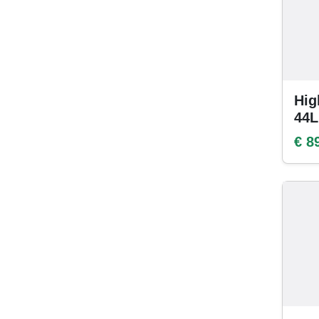
Hig
44L
€ 8