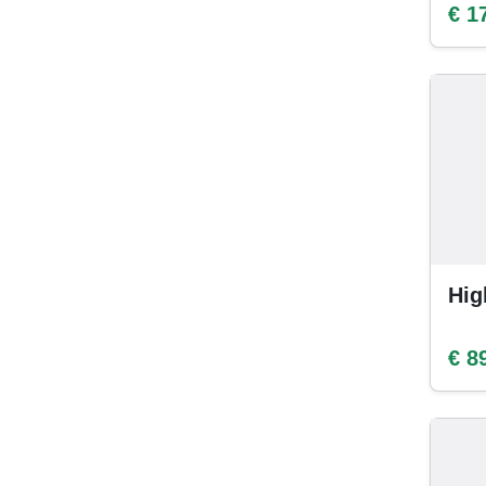
€ 1
Hig
€ 8