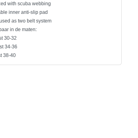
ced with scuba webbing
le inner anti-slip pad
used as two belt system
baar in de maten:
st 30-32
st 34-36
st 38-40