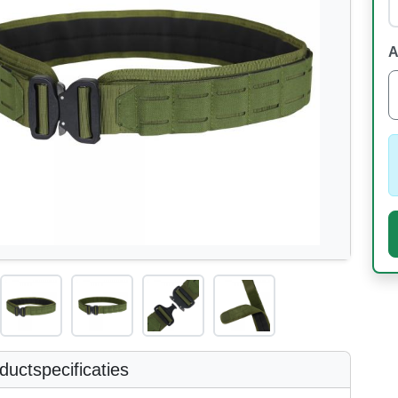
A
uctspecificaties