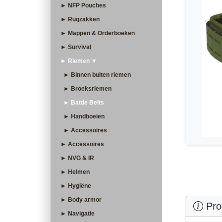
► NFP Pouches
► Rugzakken
► Mappen & Orderboeken
► Survival
► Riemen ▼
► Binnen buiten riemen
► Broeksriemen
► Battle Belts
► Handboeien
► Accessoires
► Accessoires
► NVG & IR
► Helmen
► Hygiëne
► Body armor
Prod
► Navigatie