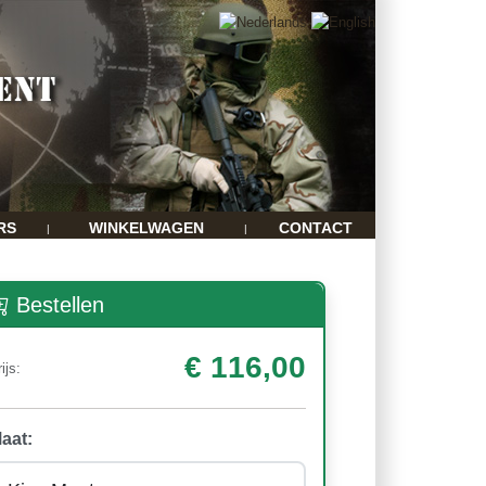
RS
WINKELWAGEN
CONTACT
|
|
Bestellen
€ 116,00
ijs:
aat: