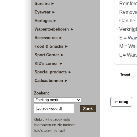
Reinfor
Surefire ►
Removab
Eyewear ►
Can be 
Horloges ►
Verkrijg
Wapentoebehoren ►
S = Wai
Accessoires ►
M = Wai
Food & Snacks ►
L = Wai
Sport Corner ►
KID's corner ►
Special products ►
Tweet
Cadeaubonnen ►
Zoeken:
terug
Gebruik het zoek veld
hierboven en zie meteen
foto's terwijl je typt!