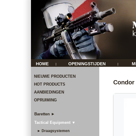
HOME
OPENINGSTIJDEN
M
|
|
NIEUWE PRODUCTEN
Condor 
HOT PRODUCTS
AANBIEDINGEN
OPRUIMING
Baretten ►
Tactical Equipment ▼
► Draagsystemen