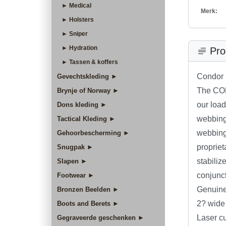
► Medical
Merk:
► Holsters
► Sniper
► Hydration
Pro
► Tassen & koffers
Condor 
Gevechtskleding ►
The CON
Brynje of Norway ►
our load
Dons kleding ►
webbing 
Tactical Kleding ►
webbing 
Gehoorbescherming ►
propriet
Snugpak ►
stabiliz
Slapen ►
conjunct
Footwear ►
Genuin
Bronzen Beelden ►
2? wide
Boots and Berets ►
Laser cu
Gegraveerde geschenken ►