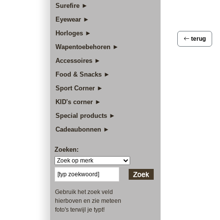
Surefire ►
Eyewear ►
Horloges ►
terug
Wapentoebehoren ►
Accessoires ►
Food & Snacks ►
Sport Corner ►
KID's corner ►
Special products ►
Cadeaubonnen ►
Zoeken:
Gebruik het zoek veld
hierboven en zie meteen
foto's terwijl je typt!