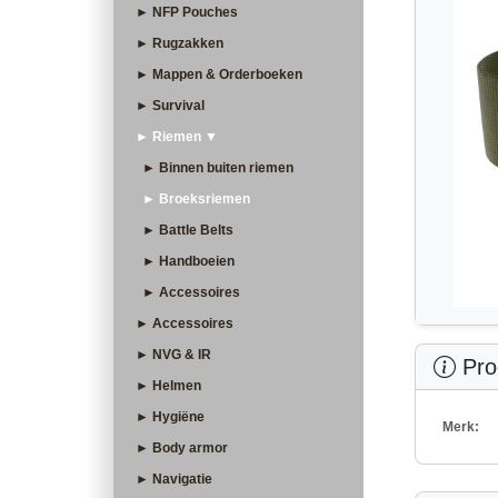
► NFP Pouches
► Rugzakken
► Mappen & Orderboeken
► Survival
► Riemen ▼
► Binnen buiten riemen
► Broeksriemen
► Battle Belts
► Handboeien
► Accessoires
► Accessoires
► NVG & IR
Prod
► Helmen
► Hygiëne
Merk:
► Body armor
► Navigatie