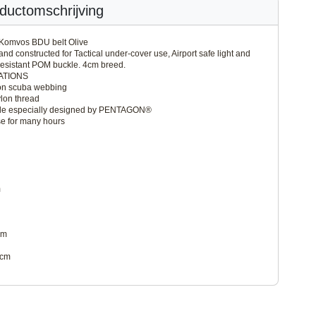
ductomschrijving
Komvos BDU belt Olive
nd constructed for Tactical under-cover use, Airport safe light and
resistant POM buckle. 4cm breed.
ATIONS
n scuba webbing
lon thread
e especially designed by PENTAGON®
e for many hours
m
m
cm
5cm