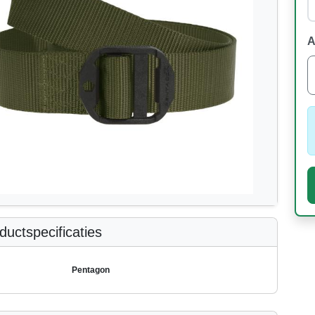
A
uctspecificaties
Pentagon