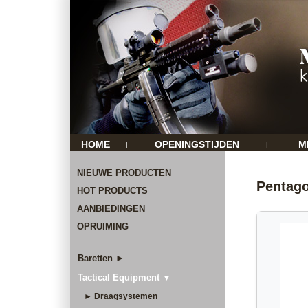
HOME
OPENINGSTIJDEN
M
|
|
NIEUWE PRODUCTEN
Pentag
HOT PRODUCTS
AANBIEDINGEN
OPRUIMING
Baretten ►
Tactical Equipment ▼
► Draagsystemen