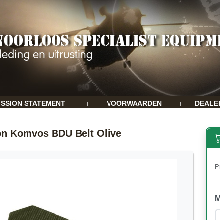
ISSION STATEMENT
VOORWAARDEN
DEALE
|
|
on Komvos BDU Belt Olive
Pr
M