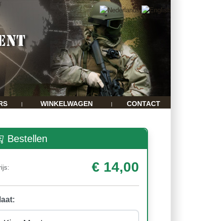
RS
WINKELWAGEN
CONTACT
|
|
Bestellen
€ 14,00
ijs:
aat: