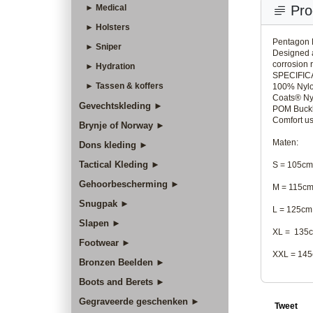
► Medical
Pro
► Holsters
Pentagon 
► Sniper
Designed a
corrosion 
► Hydration
SPECIFIC
► Tassen & koffers
100% Nylo
Coats® Ny
Gevechtskleding ►
POM Buckl
Comfort us
Brynje of Norway ►
Maten:
Dons kleding ►
Tactical Kleding ►
S = 105c
Gehoorbescherming ►
M = 115c
Snugpak ►
L = 125cm
Slapen ►
XL = 135
Footwear ►
XXL = 14
Bronzen Beelden ►
Boots and Berets ►
Gegraveerde geschenken ►
Tweet