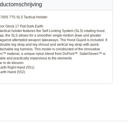
ductomschrijving
 7005 7TS SLS Tactical Holster
oor Glock 17 Flat Dark Earth
tactical holster features the Self Locking System (SLS) rotating hood.
ap, the SLS allows for a smoother single-motion draw and greater
 against attempted weapon takeaways. The Hood Guard is included. It
 double leg strap and leg shroud and vertical leg strap with quick-
tachable leg harness. This model is constructed of the innovative
en™ material, a unique nylon blend from DuPont™. SafariSeven™ is
able and practically impervious to the elements.
ar in de kleuren:
Earth Right Hand (551)
Earth Hand (552)