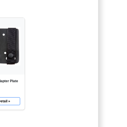
apter Plate
etail »