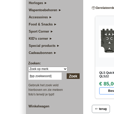
Horloges ►
Gerelateerd
Wapentoebehoren ►
Accessoires ►
Food & Snacks ►
Sport Corner ►
KID's corner ►
Special products ►
Cadeaubonnen ►
Zoeken:
QLS Quick
QLS22
€ 85,0
Gebruik het zoek veld
hierboven en zie meteen
Best
foto's terwijl je typt!
Winkelwagen
terug