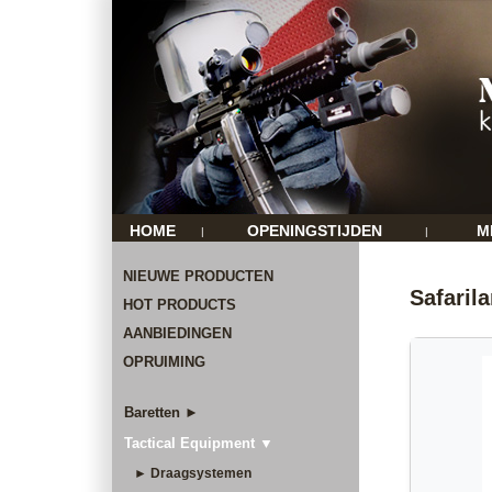
HOME
OPENINGSTIJDEN
M
|
|
NIEUWE PRODUCTEN
Safaril
HOT PRODUCTS
AANBIEDINGEN
OPRUIMING
Baretten ►
Tactical Equipment ▼
► Draagsystemen