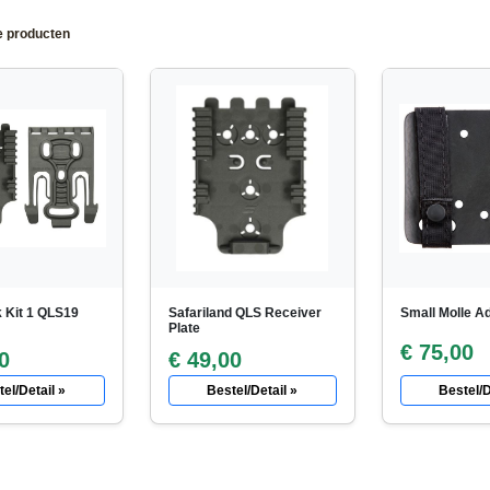
e producten
 Kit 1 QLS19
Safariland QLS Receiver
Small Molle Ad
Plate
€ 75,00
0
€ 49,00
el/Detail »
Bestel/Detail »
Bestel/D