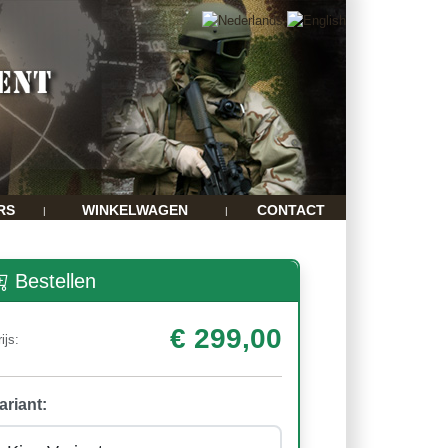
RS
WINKELWAGEN
CONTACT
|
|
Bestellen
€ 299,00
ijs:
ariant: