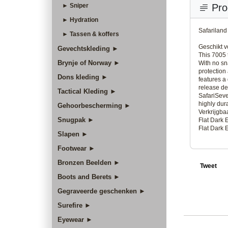
► Sniper
Pro
► Hydration
Safariland
► Tassen & koffers
Geschikt v
Gevechtskleding ►
This 7005 
Brynje of Norway ►
With no sn
protection
Dons kleding ►
features a
release de
Tactical Kleding ►
SafariSev
highly dur
Gehoorbescherming ►
Verkrijgba
Snugpak ►
Flat Dark 
Flat Dark 
Slapen ►
Footwear ►
Bronzen Beelden ►
Tweet
Boots and Berets ►
Gegraveerde geschenken ►
Surefire ►
Eyewear ►