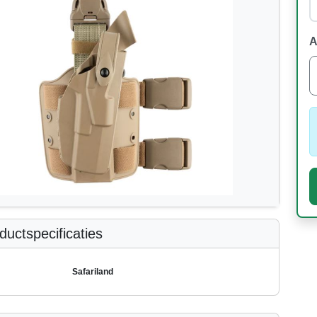
A
uctspecificaties
Safariland