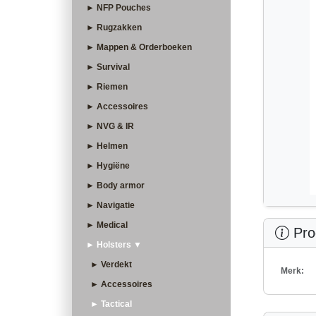
► NFP Pouches
► Rugzakken
► Mappen & Orderboeken
► Survival
► Riemen
► Accessoires
► NVG & IR
► Helmen
► Hygiëne
► Body armor
► Navigatie
► Medical
Prod
► Holsters ▼
► Verdekt
Merk:
► Accessoires
► Tactical