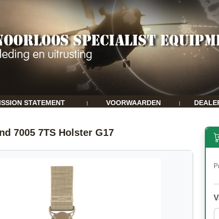
ISSION STATEMENT
VOORWAARDEN
DEALE
|
|
and 7005 7TS Holster G17
Pr
V