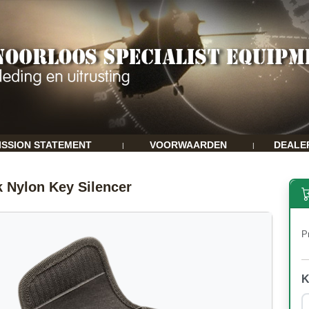
ISSION STATEMENT
VOORWAARDEN
DEALE
|
|
 Nylon Key Silencer
Pr
K