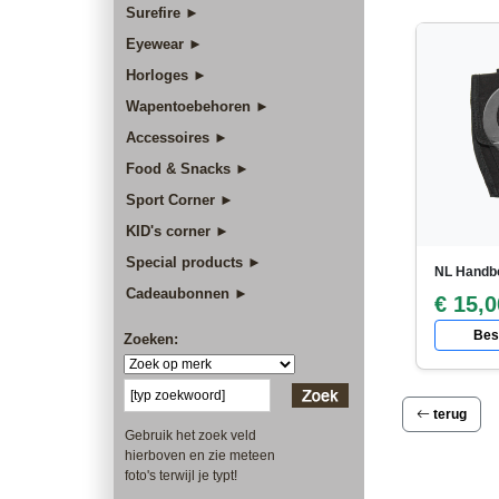
Surefire ►
Eyewear ►
Horloges ►
Wapentoebehoren ►
Accessoires ►
Food & Snacks ►
Sport Corner ►
KID's corner ►
Special products ►
NL Handb
Cadeaubonnen ►
€ 15,0
Best
Zoeken:
terug
Gebruik het zoek veld
hierboven en zie meteen
foto's terwijl je typt!