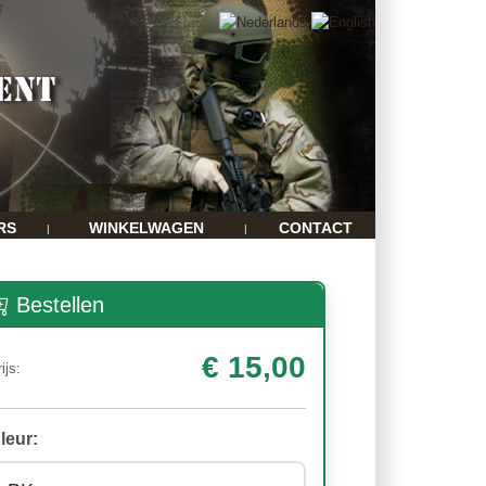
RS
WINKELWAGEN
CONTACT
|
|
Bestellen
€ 15,00
ijs:
leur: