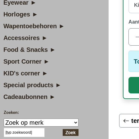
Eyewear ►
Horloges ►
Aant
Wapentoebehoren ►
Accessoires ►
Food & Snacks ►
T
Sport Corner ►
KID's corner ►
Special products ►
Cadeaubonnen ►
Zoeken:
te