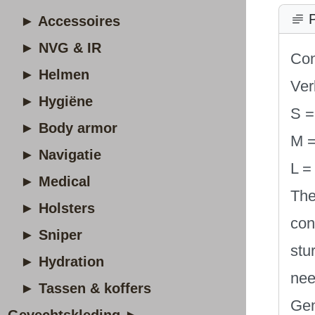
P
► Accessoires
► NVG & IR
Con
► Helmen
Ver
► Hygiëne
S =
► Body armor
M =
► Navigatie
L =
► Medical
The
► Holsters
con
► Sniper
stu
► Hydration
nee
► Tassen & koffers
Gen