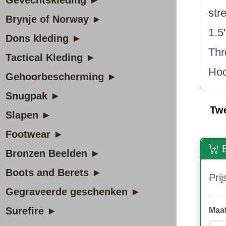
Gevechtskleding ►
str
Brynje of Norway ►
1.5
Dons kleding ►
Thr
Tactical Kleding ►
Hoo
Gehoorbescherming ►
Snugpak ►
Tw
Slapen ►
Footwear ►
B
Bronzen Beelden ►
Boots and Berets ►
Prij
Gegraveerde geschenken ►
Surefire ►
Maat