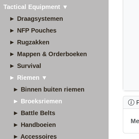
Tactical Equipment ▼
► Draagsystemen
► NFP Pouches
► Rugzakken
► Mappen & Orderboeken
► Survival
► Riemen ▼
► Binnen buiten riemen
► Broeksriemen
P
► Battle Belts
Me
► Handboeien
► Accessoires