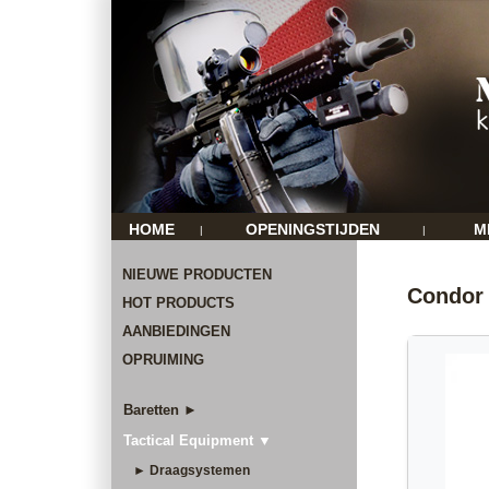
HOME
OPENINGSTIJDEN
M
|
|
NIEUWE PRODUCTEN
Condor 
HOT PRODUCTS
AANBIEDINGEN
OPRUIMING
Baretten ►
Tactical Equipment ▼
► Draagsystemen