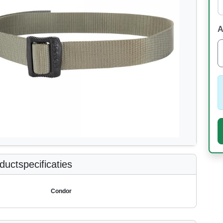
A
uctspecificaties
Condor