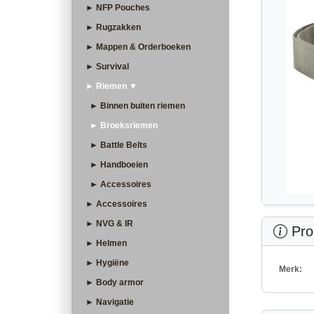
► NFP Pouches
► Rugzakken
► Mappen & Orderboeken
► Survival
► Riemen ▼
► Binnen buiten riemen
► Broeksriemen
► Battle Belts
► Handboeien
► Accessoires
► Accessoires
► NVG & IR
Prod
► Helmen
► Hygiëne
Merk:
► Body armor
► Navigatie