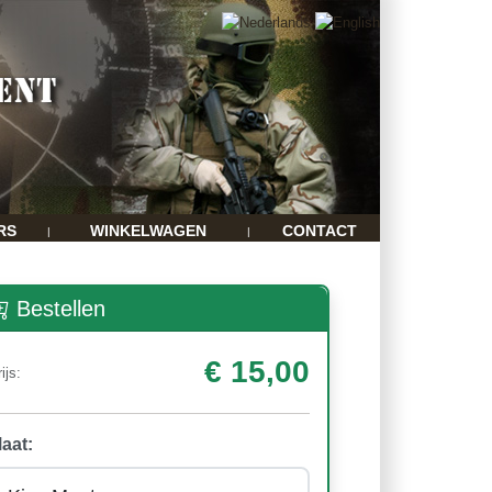
RS
WINKELWAGEN
CONTACT
|
|
Bestellen
€ 15,00
ijs:
aat: