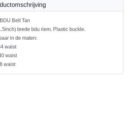
ductomschrijving
BDU Belt Tan
.5inch) brede bdu riem. Plastic buckle.
baar in de maten:
34 waist
40 waist
6 waist