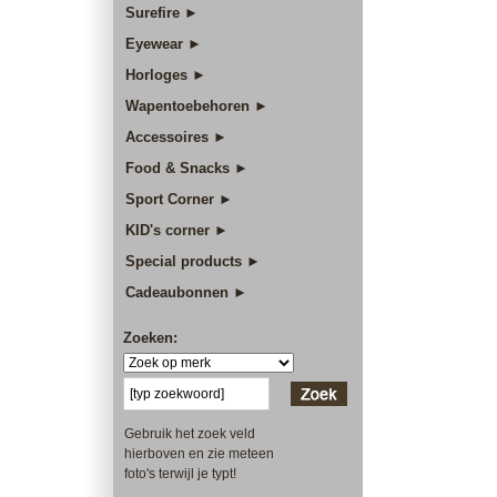
Surefire ►
Eyewear ►
Horloges ►
Wapentoebehoren ►
Accessoires ►
Food & Snacks ►
Sport Corner ►
KID's corner ►
Special products ►
Cadeaubonnen ►
Zoeken:
Gebruik het zoek veld
hierboven en zie meteen
foto's terwijl je typt!