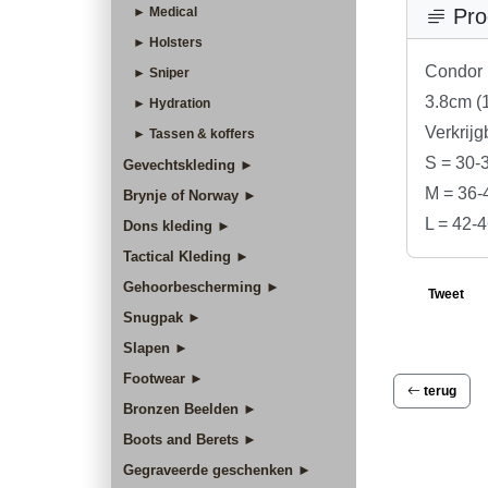
► Medical
Pro
► Holsters
Condor 
► Sniper
3.8cm (1
► Hydration
Verkrijg
► Tassen & koffers
S = 30-
Gevechtskleding ►
M = 36-
Brynje of Norway ►
L = 42-4
Dons kleding ►
Tactical Kleding ►
Gehoorbescherming ►
Tweet
Snugpak ►
Slapen ►
Footwear ►
terug
Bronzen Beelden ►
Boots and Berets ►
Gegraveerde geschenken ►