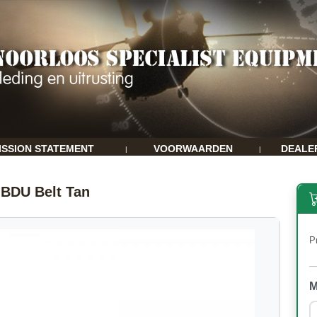
ISSION STATEMENT
VOORWAARDEN
DEALE
|
|
BDU Belt Tan
Pr
M