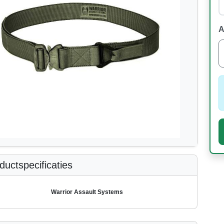
A
uctspecificaties
Warrior Assault Systems