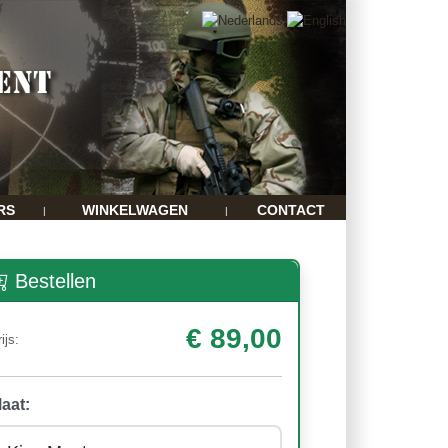
RS
WINKELWAGEN
CONTACT
|
|
Bestellen
€ 89,00
ijs:
aat: