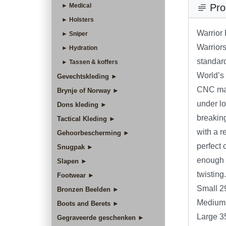
► Medical
Pro
► Holsters
Warrior 
► Sniper
Warrior
► Hydration
standard
► Tassen & koffers
World’s 
Gevechtskleding ►
CNC mac
Brynje of Norway ►
under l
Dons kleding ►
breaking
Tactical Kleding ►
with a r
Gehoorbescherming ►
perfect 
Snugpak ►
enough t
Slapen ►
twisting.
Footwear ►
Small 2
Bronzen Beelden ►
Medium 
Boots and Berets ►
Large 3
Gegraveerde geschenken ►