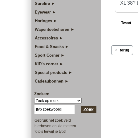
XL 38? 
Surefire ►
Eyewear ►
Horloges ►
Tweet
Wapentoebehoren ►
Accessoires ►
Food & Snacks ►
terug
Sport Corner ►
KID's corner ►
Special products ►
Cadeaubonnen ►
Zoeken:
Gebruik het zoek veld
hierboven en zie meteen
foto's terwijl je typt!