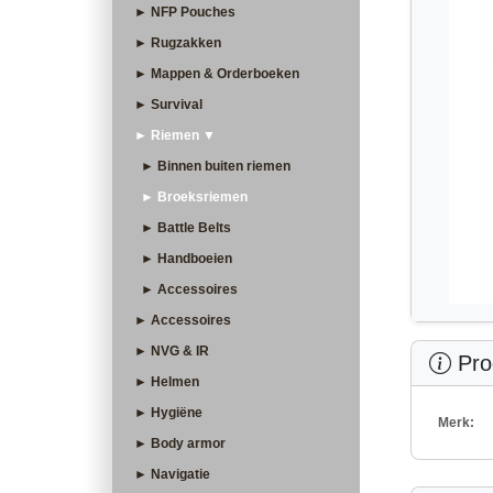
► NFP Pouches
► Rugzakken
► Mappen & Orderboeken
► Survival
► Riemen ▼
► Binnen buiten riemen
► Broeksriemen
► Battle Belts
► Handboeien
► Accessoires
► Accessoires
► NVG & IR
Prod
► Helmen
► Hygiëne
Merk:
► Body armor
► Navigatie