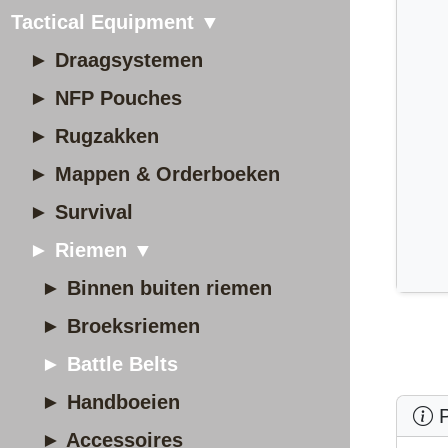
Tactical Equipment ▼
► Draagsystemen
► NFP Pouches
► Rugzakken
► Mappen & Orderboeken
► Survival
► Riemen ▼
► Binnen buiten riemen
► Broeksriemen
► Battle Belts
► Handboeien
P
► Accessoires