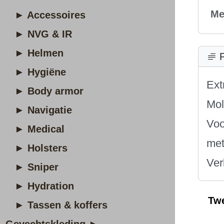
Me
► Accessoires
► NVG & IR
► Helmen
P
► Hygiëne
Ext
► Body armor
Mol
► Navigatie
Voo
► Medical
met
► Holsters
Ver
► Sniper
► Hydration
Tw
► Tassen & koffers