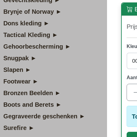
Gevechtskleding ►
B
Brynje of Norway ►
Dons kleding ►
Prij
Tactical Kleding ►
Gehoorbescherming ►
Kleu
Snugpak ►
Slapen ►
Aant
Footwear ►
Bronzen Beelden ►
Boots and Berets ►
Gegraveerde geschenken ►
T
Surefire ►