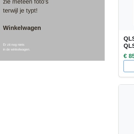
zie meteen foto's
terwijl je typt!
Winkelwagen
QLS
QL
Er zit nog niets
in de winkelwagen.
€ 8