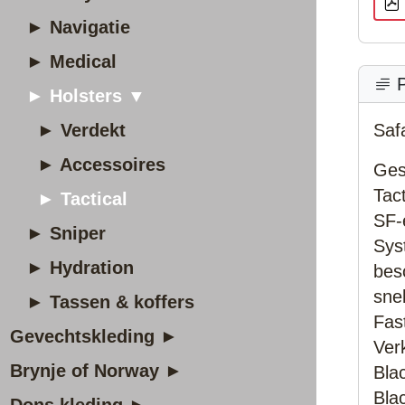
► Navigatie
► Medical
P
► Holsters ▼
► Verdekt
Safa
► Accessoires
Ges
Tact
► Tactical
SF-
► Sniper
Sys
► Hydration
bes
sne
► Tassen & koffers
Fas
Gevechtskleding ►
Verk
Brynje of Norway ►
Bla
Bla