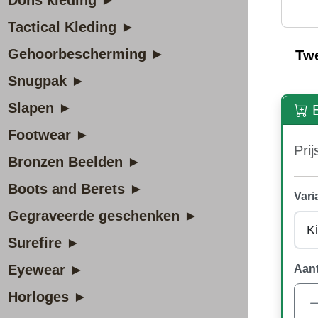
Dons kleding ►
Tactical Kleding ►
Gehoorbescherming ►
Tw
Snugpak ►
Slapen ►
B
Footwear ►
Prij
Bronzen Beelden ►
Boots and Berets ►
Vari
Gegraveerde geschenken ►
Surefire ►
Eyewear ►
Aant
Horloges ►