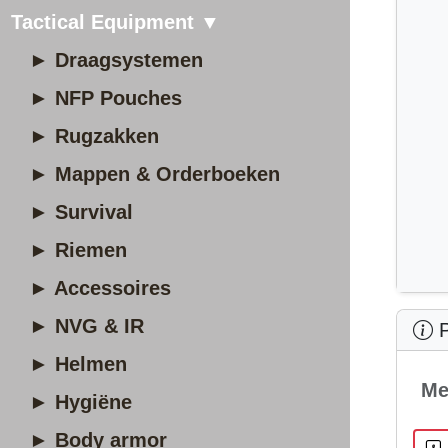
Tactical Equipment ▼
► Draagsystemen
► NFP Pouches
► Rugzakken
► Mappen & Orderboeken
► Survival
► Riemen
► Accessoires
► NVG & IR
P
► Helmen
Me
► Hygiëne
► Body armor