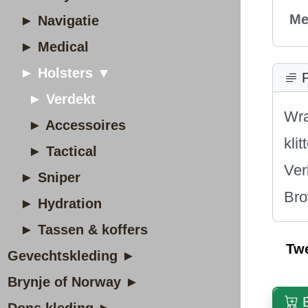
Me
► Navigatie
► Medical
► Holsters ▼
P
► Verdekt
Wra
► Accessoires
kli
► Tactical
Ver
► Sniper
Bro
► Hydration
► Tassen & koffers
Tw
Gevechtskleding ►
Brynje of Norway ►
B