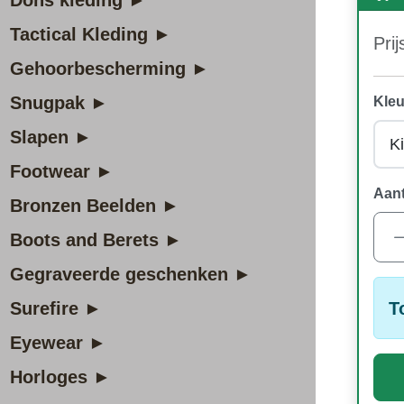
Dons kleding ►
Tactical Kleding ►
Prij
Gehoorbescherming ►
Snugpak ►
Kleu
Slapen ►
Footwear ►
Aant
Bronzen Beelden ►
Boots and Berets ►
Gegraveerde geschenken ►
T
Surefire ►
Eyewear ►
Horloges ►