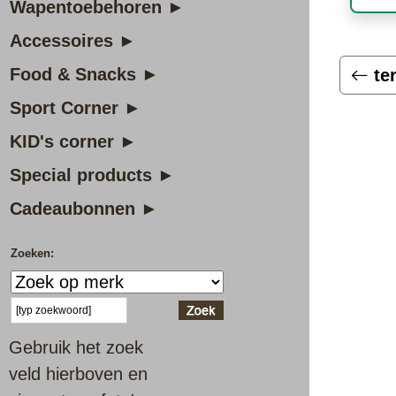
Wapentoebehoren ►
Accessoires ►
Food & Snacks ►
te
Sport Corner ►
KID's corner ►
Special products ►
Cadeaubonnen ►
Zoeken:
Gebruik het zoek
veld hierboven en