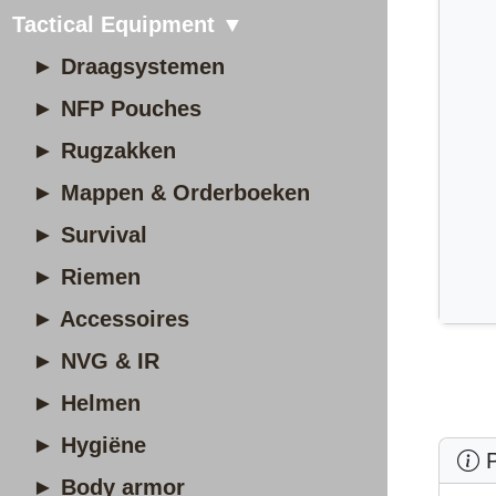
Tactical Equipment ▼
► Draagsystemen
► NFP Pouches
► Rugzakken
► Mappen & Orderboeken
► Survival
► Riemen
► Accessoires
► NVG & IR
► Helmen
► Hygiëne
P
► Body armor