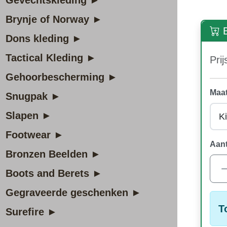
Gevechtskleding ►
Brynje of Norway ►
B
Dons kleding ►
Tactical Kleding ►
Prij
Gehoorbescherming ►
Maat
Snugpak ►
Slapen ►
Footwear ►
Aant
Bronzen Beelden ►
Boots and Berets ►
Gegraveerde geschenken ►
T
Surefire ►