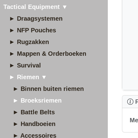
Tactical Equipment ▼
► Draagsystemen
► NFP Pouches
► Rugzakken
► Mappen & Orderboeken
► Survival
► Riemen ▼
► Binnen buiten riemen
► Broeksriemen
P
► Battle Belts
Me
► Handboeien
► Accessoires