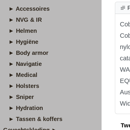
P
► Accessoires
► NVG & IR
Cob
► Helmen
Cob
► Hygiëne
nyl
► Body armor
cat
► Navigatie
WA
► Medical
EQ
► Holsters
Aus
► Sniper
Wid
► Hydration
► Tassen & koffers
Tw