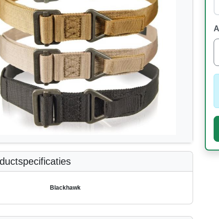
A
uctspecificaties
Blackhawk