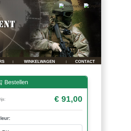
RS
WINKELWAGEN
CONTACT
|
|
Bestellen
€ 91,00
ijs:
leur: