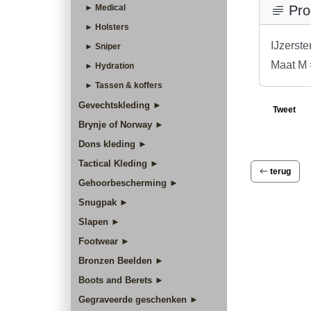
► Medical
Pro
► Holsters
IJzerste
► Sniper
Maat M =
► Hydration
► Tassen & koffers
Gevechtskleding ►
Tweet
Brynje of Norway ►
Dons kleding ►
Tactical Kleding ►
terug
Gehoorbescherming ►
Snugpak ►
Slapen ►
Footwear ►
Bronzen Beelden ►
Boots and Berets ►
Gegraveerde geschenken ►