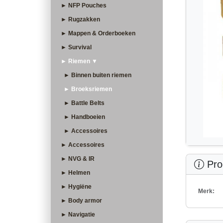
► NFP Pouches
► Rugzakken
► Mappen & Orderboeken
► Survival
► Riemen ▼
► Binnen buiten riemen
► Broeksriemen
► Battle Belts
► Handboeien
► Accessoires
► Accessoires
► NVG & IR
Prod
► Helmen
► Hygiëne
Merk:
► Body armor
► Navigatie