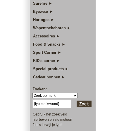
Surefire ►
Eyewear ►
Horloges ►
Wapentoebehoren ►
Accessoires ►
Food & Snacks ►
Sport Corner ►
KID's corner ►
Special products ►
Cadeaubonnen ►
Zoeken:
Gebruik het zoek veld
hierboven en zie meteen
foto's terwijl je typt!