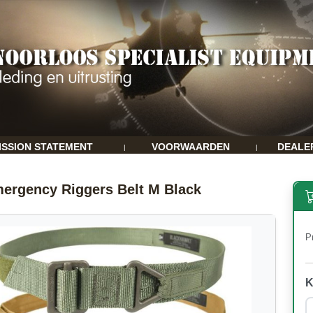
ISSION STATEMENT
VOORWAARDEN
DEALE
|
|
rgency Riggers Belt M Black
Pr
K