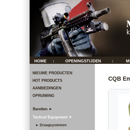
HOME
OPENINGSTIJDEN
M
|
|
NIEUWE PRODUCTEN
CQB Eme
HOT PRODUCTS
AANBIEDINGEN
OPRUIMING
Baretten ►
Tactical Equipment ▼
► Draagsystemen