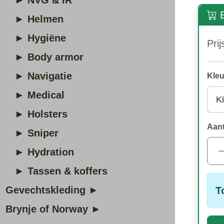
► NVG & IR
B
► Helmen
► Hygiëne
Prij
► Body armor
► Navigatie
Kleu
► Medical
► Holsters
Aant
► Sniper
► Hydration
► Tassen & koffers
Gevechtskleding ►
T
Brynje of Norway ►