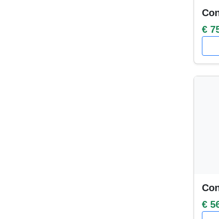
Con
€ 7
Con
€ 5