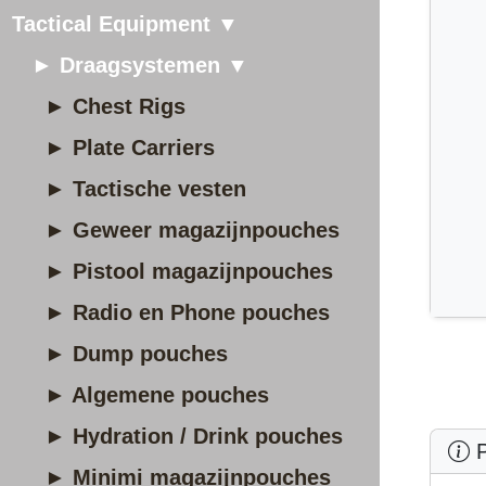
Tactical Equipment ▼
► Draagsystemen ▼
► Chest Rigs
► Plate Carriers
► Tactische vesten
► Geweer magazijnpouches
► Pistool magazijnpouches
► Radio en Phone pouches
► Dump pouches
► Algemene pouches
► Hydration / Drink pouches
P
► Minimi magazijnpouches