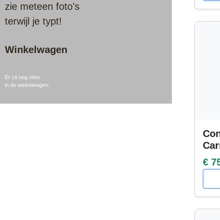
zie meteen foto's
terwijl je typt!
Winkelwagen
Er zit nog niets
in de winkelwagen.
Con
Car
€ 7