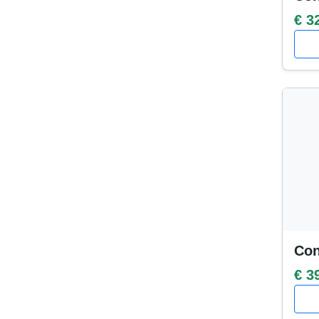
€ 3
Con
€ 3