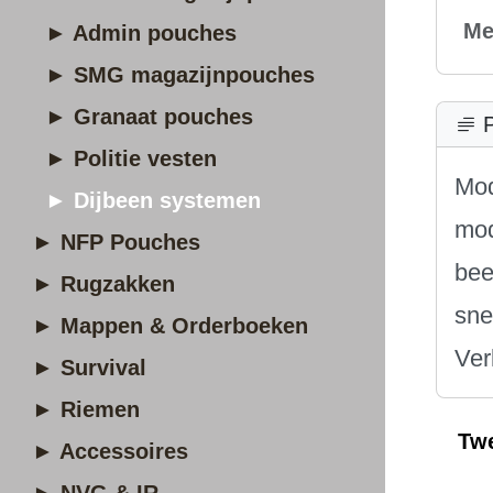
Me
► Admin pouches
► SMG magazijnpouches
► Granaat pouches
P
► Politie vesten
Mod
► Dijbeen systemen
mod
► NFP Pouches
bee
► Rugzakken
sne
► Mappen & Orderboeken
Ver
► Survival
► Riemen
Tw
► Accessoires