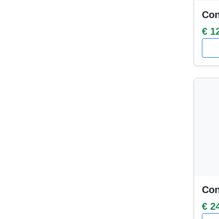
Con
€ 1
Con
€ 2