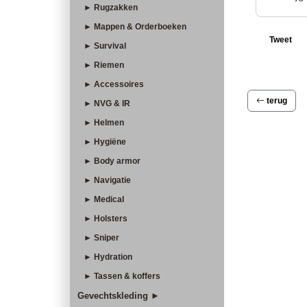
► Rugzakken
► Mappen & Orderboeken
Tweet
► Survival
► Riemen
► Accessoires
terug
► NVG & IR
► Helmen
► Hygiëne
► Body armor
► Navigatie
► Medical
► Holsters
► Sniper
► Hydration
► Tassen & koffers
Gevechtskleding ►