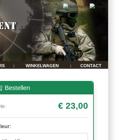
RS
WINKELWAGEN
CONTACT
|
|
Bestellen
€ 23,00
ijs:
leur: