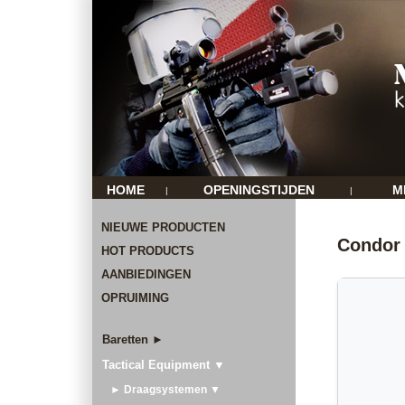
HOME
OPENINGSTIJDEN
M
|
|
NIEUWE PRODUCTEN
Condor
HOT PRODUCTS
AANBIEDINGEN
OPRUIMING
Baretten ►
Tactical Equipment ▼
► Draagsystemen ▼