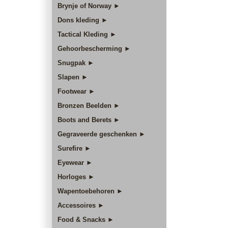
Brynje of Norway ►
Dons kleding ►
Tactical Kleding ►
Gehoorbescherming ►
Snugpak ►
Slapen ►
Footwear ►
Bronzen Beelden ►
Boots and Berets ►
Gegraveerde geschenken ►
Surefire ►
Eyewear ►
Horloges ►
Wapentoebehoren ►
Accessoires ►
Food & Snacks ►