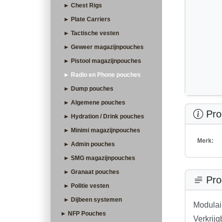
► Chest Rigs
► Plate Carriers
► Tactische vesten
► Geweer magazijnpouches
► Pistool magazijnpouches
► Radio en Phone pouches
► Dump pouches
► Algemene pouches
Prod
► Hydration / Drink pouches
► Minimi magazijnpouches
Merk:
► Admin pouches
► SMG magazijnpouches
► Granaat pouches
Pro
► Politie vesten
► Dijbeen systemen
Modulair
► NFP Pouches
Verkrijg