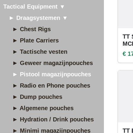
Tactical Equipment ▼
► Draagsystemen ▼
► Chest Rigs
TT 
► Plate Carriers
MC
► Tactische vesten
€ 1
► Geweer magazijnpouches
► Pistool magazijnpouches
► Radio en Phone pouches
► Dump pouches
► Algemene pouches
► Hydration / Drink pouches
► Minimi magazijnpouches
TT 