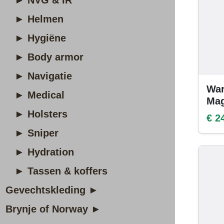
► NVG & IR
► Helmen
► Hygiëne
► Body armor
► Navigatie
War
► Medical
Mag
► Holsters
€ 2
► Sniper
► Hydration
► Tassen & koffers
Gevechtskleding ►
Brynje of Norway ►