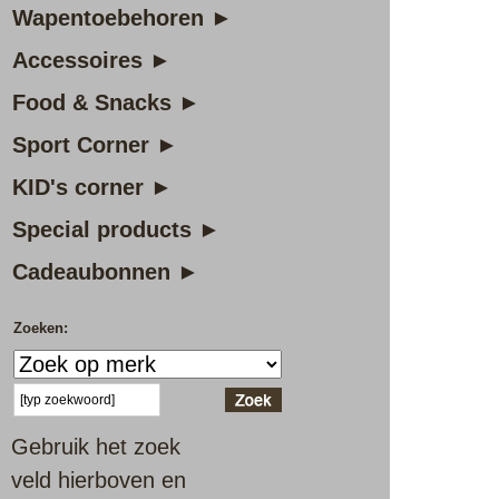
Wapentoebehoren ►
Accessoires ►
Food & Snacks ►
Sport Corner ►
KID's corner ►
Special products ►
Cadeaubonnen ►
Zoeken:
Gebruik het zoek
veld hierboven en