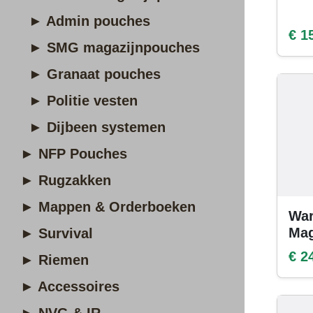
► Admin pouches
€ 1
► SMG magazijnpouches
► Granaat pouches
► Politie vesten
► Dijbeen systemen
► NFP Pouches
► Rugzakken
► Mappen & Orderboeken
War
Ma
► Survival
€ 2
► Riemen
► Accessoires