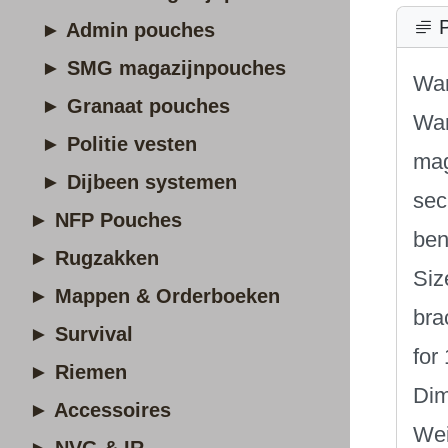
P
► Admin pouches
► SMG magazijnpouches
War
► Granaat pouches
War
► Politie vesten
mag
► Dijbeen systemen
sec
► NFP Pouches
ben
► Rugzakken
Siz
► Mappen & Orderboeken
bra
► Survival
for
► Riemen
Dim
► Accessoires
Wei