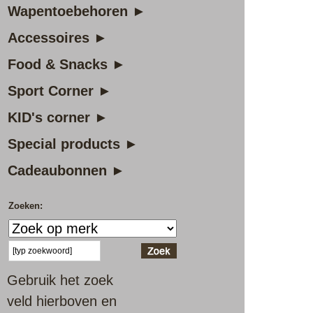
Wapentoebehoren ►
Accessoires ►
Food & Snacks ►
Sport Corner ►
KID's corner ►
Special products ►
Cadeaubonnen ►
Zoeken:
Gebruik het zoek
veld hierboven en