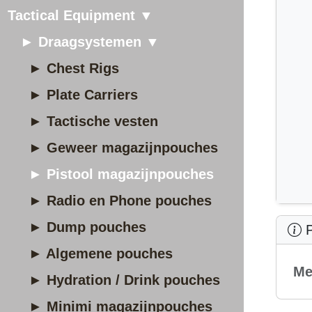
Tactical Equipment ▼
► Draagsystemen ▼
► Chest Rigs
► Plate Carriers
► Tactische vesten
► Geweer magazijnpouches
► Pistool magazijnpouches
► Radio en Phone pouches
► Dump pouches
P
► Algemene pouches
Me
► Hydration / Drink pouches
► Minimi magazijnpouches