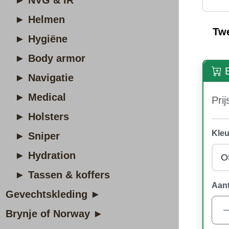
► NVG & IR
► Helmen
Tw
► Hygiëne
► Body armor
B
► Navigatie
► Medical
Prij
► Holsters
Kleu
► Sniper
► Hydration
► Tassen & koffers
Aant
Gevechtskleding ►
Brynje of Norway ►