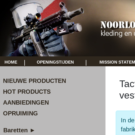
|
|
HOME
OPENINGSTIJDEN
MISSION STATE
NIEUWE PRODUCTEN
Tac
HOT PRODUCTS
ves
AANBIEDINGEN
OPRUIMING
In de
fabri
Baretten ►