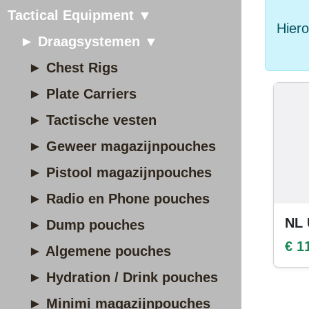
Tactical Equipment ▼
Hiero
► Draagsystemen ▼
► Chest Rigs
► Plate Carriers
► Tactische vesten
► Geweer magazijnpouches
► Pistool magazijnpouches
► Radio en Phone pouches
NL 
► Dump pouches
€ 1
► Algemene pouches
► Hydration / Drink pouches
► Minimi magazijnpouches