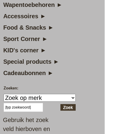
Wapentoebehoren ►
Accessoires ►
Food & Snacks ►
Sport Corner ►
KID's corner ►
Special products ►
Cadeaubonnen ►
Zoeken:
Gebruik het zoek
veld hierboven en