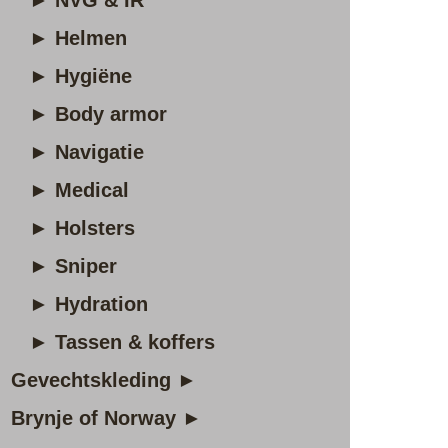
► NVG & IR
► Helmen
► Hygiëne
► Body armor
► Navigatie
► Medical
► Holsters
► Sniper
► Hydration
► Tassen & koffers
Gevechtskleding ►
Brynje of Norway ►