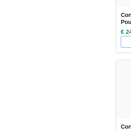
Con
Po
€ 2
Con