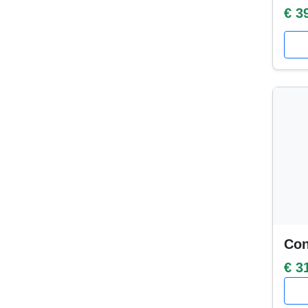
€ 3
Con
€ 3