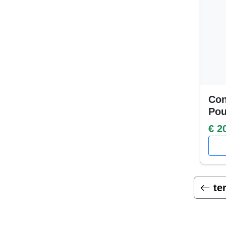
Con
Po
€ 2
te