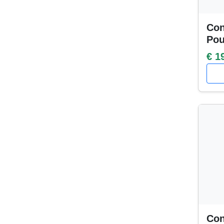
Con
Po
€ 1
Con