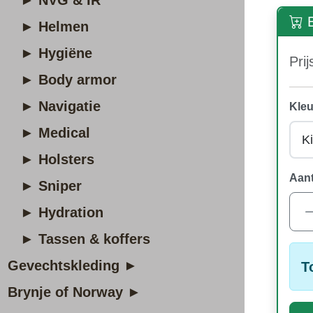
► NVG & IR
B
► Helmen
► Hygiëne
Prij
► Body armor
► Navigatie
Kleu
► Medical
► Holsters
Aant
► Sniper
► Hydration
► Tassen & koffers
Gevechtskleding ►
T
Brynje of Norway ►