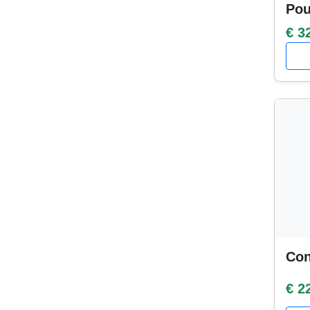
Po
€ 3
Con
€ 2