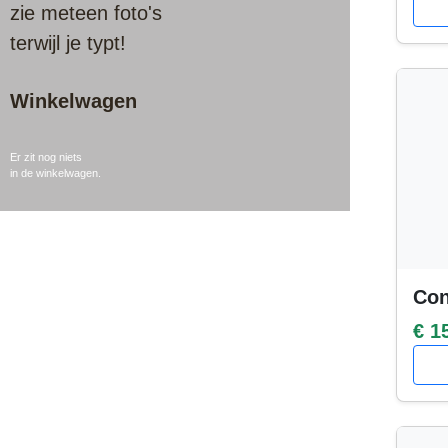
zie meteen foto's
terwijl je typt!
Winkelwagen
Er zit nog niets
in de winkelwagen.
Con
€ 1