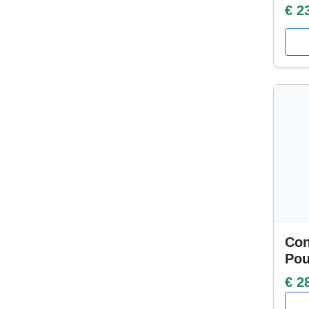
€ 2
Con
Po
€ 2