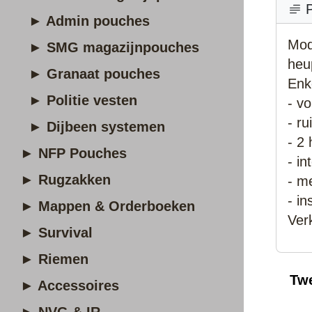
P
► Admin pouches
Mod
► SMG magazijnpouches
heu
► Granaat pouches
Enk
► Politie vesten
- vo
- r
► Dijbeen systemen
- 2
► NFP Pouches
- i
► Rugzakken
- m
- i
► Mappen & Orderboeken
Ver
► Survival
► Riemen
Tw
► Accessoires