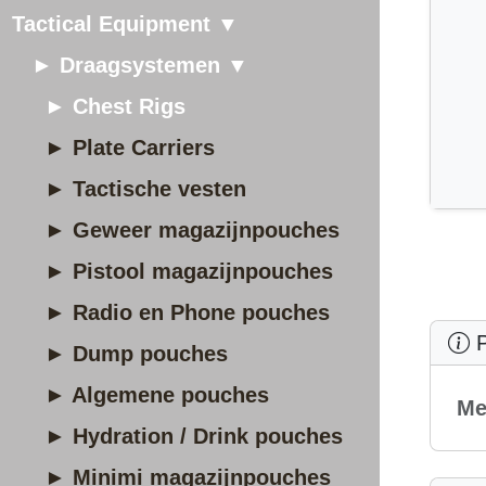
Tactical Equipment ▼
► Draagsystemen ▼
► Chest Rigs
► Plate Carriers
► Tactische vesten
► Geweer magazijnpouches
► Pistool magazijnpouches
► Radio en Phone pouches
P
► Dump pouches
► Algemene pouches
Me
► Hydration / Drink pouches
► Minimi magazijnpouches