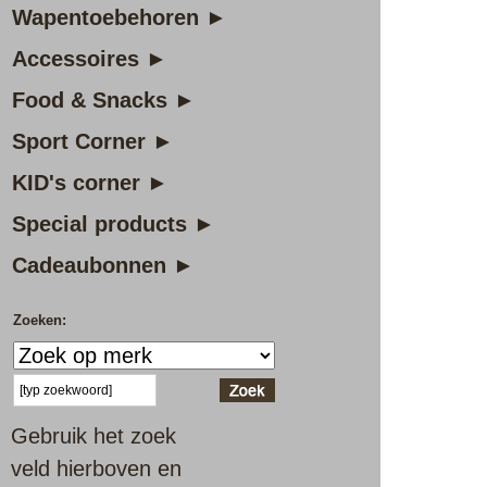
Wapentoebehoren ►
Accessoires ►
Food & Snacks ►
Sport Corner ►
KID's corner ►
Special products ►
Cadeaubonnen ►
Zoeken:
Gebruik het zoek
veld hierboven en