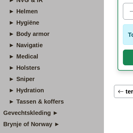
► NVG & IR
► Helmen
► Hygiëne
► Body armor
T
► Navigatie
► Medical
► Holsters
► Sniper
► Hydration
te
► Tassen & koffers
Gevechtskleding ►
Brynje of Norway ►