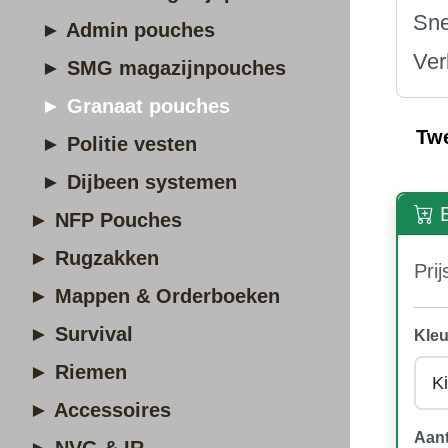
Sne
► Admin pouches
Ver
► SMG magazijnpouches
► Granaat pouches
Tw
► Politie vesten
► Dijbeen systemen
B
► NFP Pouches
► Rugzakken
Prij
► Mappen & Orderboeken
► Survival
Kleu
► Riemen
► Accessoires
Aant