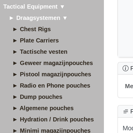
Tactical Equipment ▼
► Draagsystemen ▼
► Chest Rigs
► Plate Carriers
► Tactische vesten
► Geweer magazijnpouches
P
► Pistool magazijnpouches
► Radio en Phone pouches
Me
► Dump pouches
► Algemene pouches
P
► Hydration / Drink pouches
Mod
► Minimi magazijnpouches