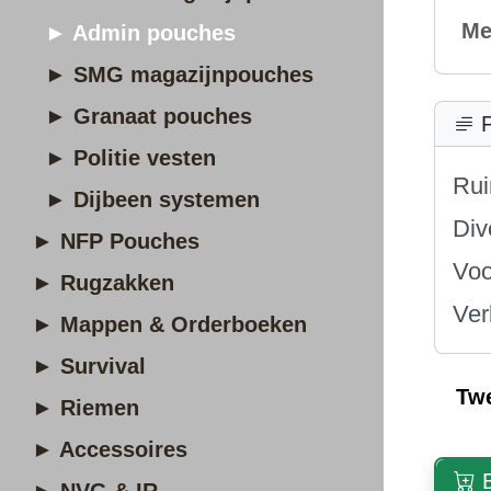
Me
► Admin pouches
► SMG magazijnpouches
► Granaat pouches
P
► Politie vesten
Rui
► Dijbeen systemen
Div
► NFP Pouches
Voo
► Rugzakken
Ver
► Mappen & Orderboeken
► Survival
Tw
► Riemen
► Accessoires
B