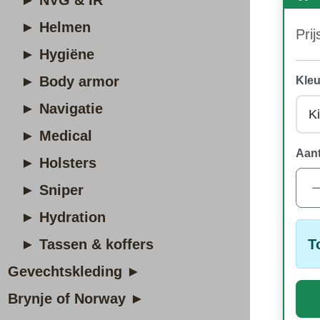
► NVG & IR
► Helmen
Prij
► Hygiëne
► Body armor
Kleu
► Navigatie
► Medical
Aant
► Holsters
► Sniper
► Hydration
T
► Tassen & koffers
Gevechtskleding ►
Brynje of Norway ►