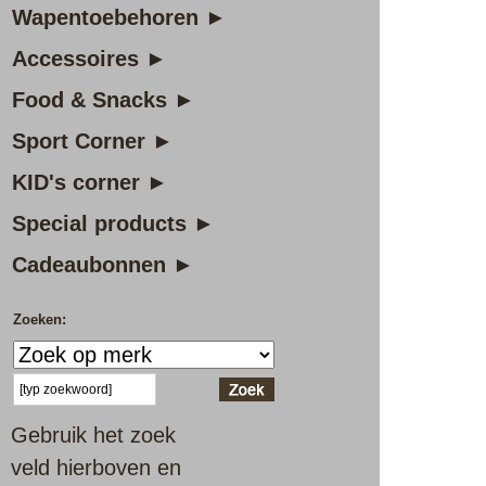
Wapentoebehoren ►
Accessoires ►
Food & Snacks ►
Sport Corner ►
KID's corner ►
Special products ►
Cadeaubonnen ►
Zoeken:
Gebruik het zoek
veld hierboven en