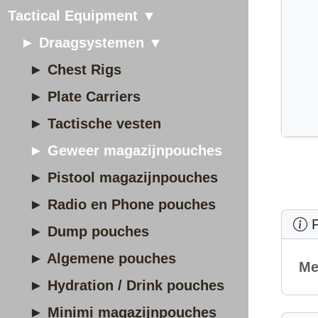
Tactical Equipment ▼
► Draagsystemen ▼
► Chest Rigs
► Plate Carriers
► Tactische vesten
► Geweer magazijnpouches
► Pistool magazijnpouches
► Radio en Phone pouches
P
► Dump pouches
► Algemene pouches
Me
► Hydration / Drink pouches
► Minimi magazijnpouches