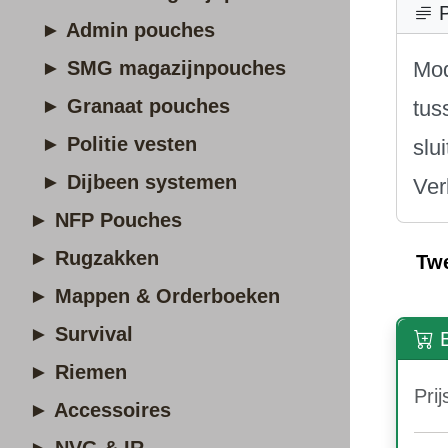
P
► Admin pouches
► SMG magazijnpouches
Mod
► Granaat pouches
tus
► Politie vesten
slu
► Dijbeen systemen
Ver
► NFP Pouches
► Rugzakken
Tw
► Mappen & Orderboeken
► Survival
B
► Riemen
Prij
► Accessoires