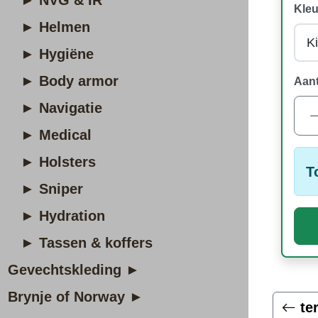
► NVG & IR
Kleu
► Helmen
► Hygiëne
► Body armor
Aant
► Navigatie
► Medical
► Holsters
T
► Sniper
► Hydration
► Tassen & koffers
Gevechtskleding ►
Brynje of Norway ►
te