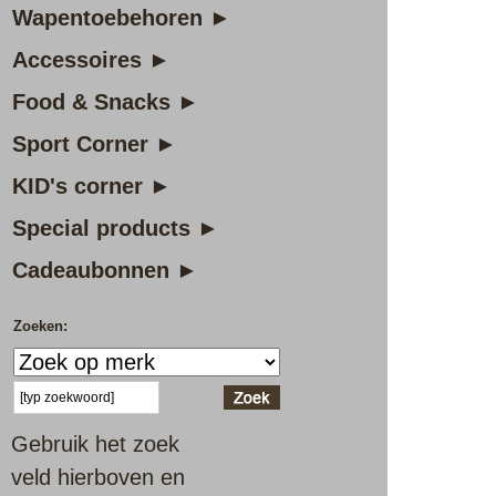
Wapentoebehoren ►
Accessoires ►
Food & Snacks ►
Sport Corner ►
KID's corner ►
Special products ►
Cadeaubonnen ►
Zoeken:
Gebruik het zoek
veld hierboven en