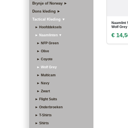
Brynje of Norway ►
Dons kleding ►
Tactical Kleding ▼
Naamlint 
Wolf Grey
► Hoofddeksels
€ 14,5
► Naamlinten ▼
► NFP Green
► Olive
► Coyote
► Wolf Grey
► Multicam
► Navy
► Zwart
► Flight Suits
► Onderbroeken
► T-Shirts
► Shirts