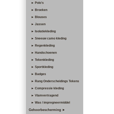
► Polo's
► Broeken
► Blouses
► Jassen
► Isolatiekleding
► Sneeuw camo kleding
► Regenkleding
► Handschoenen
► Tekenkleding
► Sportkleding
► Badges
► Rang Onderscheidings Tekens
► Compressie kleding
► Vlamvertragend
► Was / impregneermiddel
Gehoorbescherming ►