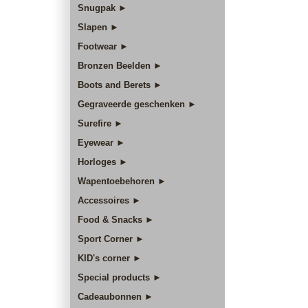
Snugpak ►
Slapen ►
Footwear ►
Bronzen Beelden ►
Boots and Berets ►
Gegraveerde geschenken ►
Surefire ►
Eyewear ►
Horloges ►
Wapentoebehoren ►
Accessoires ►
Food & Snacks ►
Sport Corner ►
KID's corner ►
Special products ►
Cadeaubonnen ►