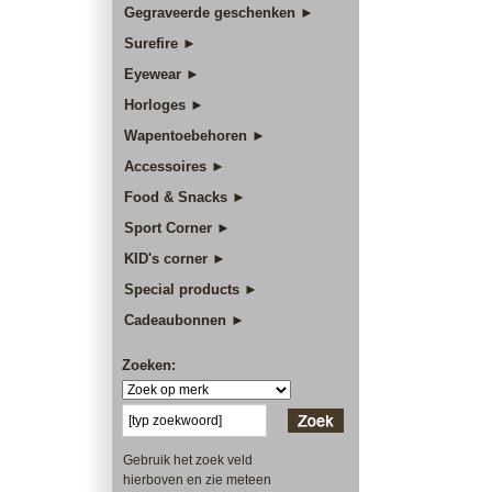
Gegraveerde geschenken ►
Surefire ►
Eyewear ►
Horloges ►
Wapentoebehoren ►
Accessoires ►
Food & Snacks ►
Sport Corner ►
KID's corner ►
Special products ►
Cadeaubonnen ►
Zoeken:
Gebruik het zoek veld
hierboven en zie meteen