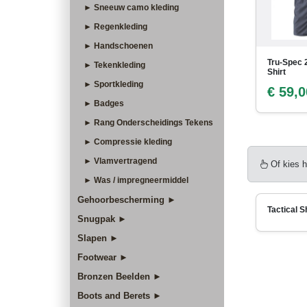
► Sneeuw camo kleding
► Regenkleding
► Handschoenen
Tru-Spec 2
► Tekenkleding
Shirt
► Sportkleding
€ 59,0
► Badges
► Rang Onderscheidings Tekens
► Compressie kleding
► Vlamvertragend
Of kies h
► Was / impregneermiddel
Gehoorbescherming ►
Tactical 
Snugpak ►
Slapen ►
Footwear ►
Bronzen Beelden ►
Boots and Berets ►