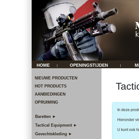
HOME
OPENINGSTIJDEN
M
|
|
NIEUWE PRODUCTEN
Tacti
HOT PRODUCTS
AANBIEDINGEN
OPRUIMING
In deze prod
Baretten ►
Hieronder vin
Tactical Equipment ►
U kunt ook h
Gevechtskleding ►