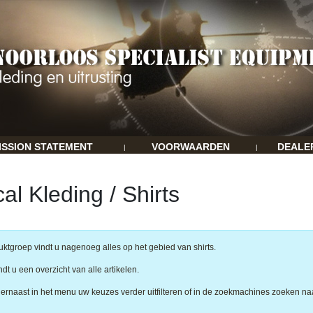
ISSION STATEMENT
VOORWAARDEN
DEALE
|
|
cal Kleding / Shirts
uktgroep vindt u nagenoeg alles op het gebied van shirts.
dt u een overzicht van alle artikelen.
iernaast in het menu uw keuzes verder uitfilteren of in de zoekmachines zoeken na