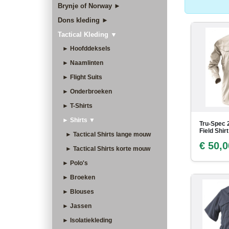
Brynje of Norway ►
Dons kleding ►
Tactical Kleding ▼
► Hoofddeksels
► Naamlinten
► Flight Suits
► Onderbroeken
► T-Shirts
► Shirts ▼
Tru-Spec 2
Field Shirt
► Tactical Shirts lange mouw
€ 50,0
► Tactical Shirts korte mouw
► Polo's
► Broeken
► Blouses
► Jassen
► Isolatiekleding