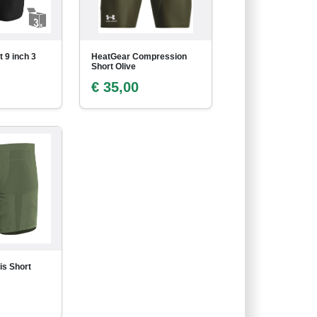
 9 inch 3
HeatGear Compression
Short Olive
€ 35,00
is Short