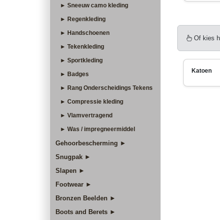
► Sneeuw camo kleding
► Regenkleding
► Handschoenen
Of kies h
► Tekenkleding
► Sportkleding
Katoen
► Badges
► Rang Onderscheidings Tekens
► Compressie kleding
► Vlamvertragend
► Was / impregneermiddel
Gehoorbescherming ►
Snugpak ►
Slapen ►
Footwear ►
Bronzen Beelden ►
Boots and Berets ►