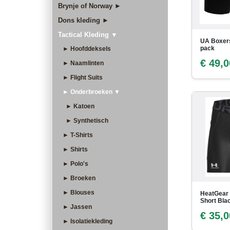
Brynje of Norway ►
Dons kleding ►
Tactical Kleding ▼
UA Boxers
pack
► Hoofddeksels
€ 49,0
► Naamlinten
► Flight Suits
► Onderbroeken ▼
► Katoen
► Synthetisch
► T-Shirts
► Shirts
► Polo's
► Broeken
► Blouses
HeatGear
Short Bla
► Jassen
€ 35,0
► Isolatiekleding