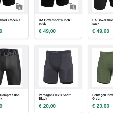
hort katoen 3
UA Boxershort 6 inch 3
UA Boxershort
pack
pack
0
€ 49,00
€ 49,00
 Compression
Pentagon Plexis Short
Pentagon Plex
ck
Black
Green
0
€ 20,00
€ 20,00