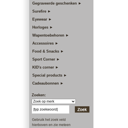
Gegraveerde geschenken ►
Surefire ►
Eyewear ►
Horloges ►
Wapentoebehoren ►
Accessoires ►
Food & Snacks ►
Sport Corner ►
KID's corner ►
Special products ►
Cadeaubonnen ►
Zoeken:
Gebruik het zoek veld
hierboven en zie meteen