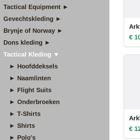
Tactical Equipment ►
Gevechtskleding ►
Ark
Brynje of Norway ►
€ 1
Dons kleding ►
Tactical Kleding ▼
► Hoofddeksels
► Naamlinten
► Flight Suits
► Onderbroeken
► T-Shirts
Ark
► Shirts
€ 1
► Polo's