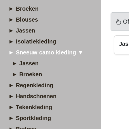
► Broeken
► Blouses
Of
► Jassen
► Isolatiekleding
Jas
► Sneeuw camo kleding ▼
► Jassen
► Broeken
► Regenkleding
► Handschoenen
► Tekenkleding
► Sportkleding