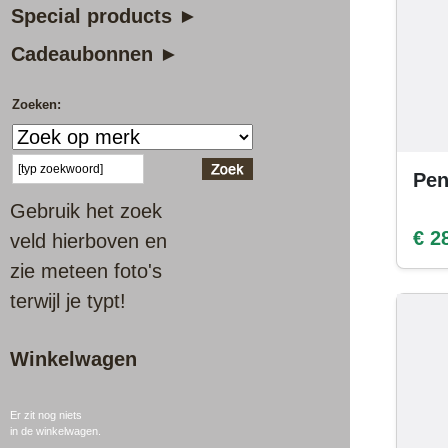
Special products ►
Cadeaubonnen ►
Zoeken:
Pen
Gebruik het zoek
€ 2
veld hierboven en
zie meteen foto's
terwijl je typt!
Winkelwagen
Er zit nog niets
in de winkelwagen.