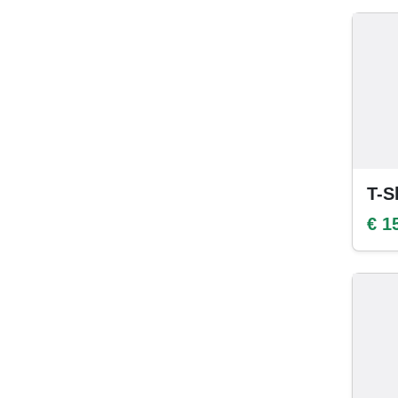
T-S
€ 1