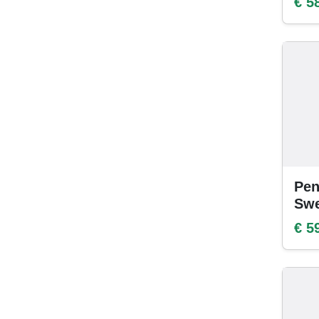
€ 5
Pen
Swe
€ 5