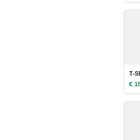
T-S
€ 1