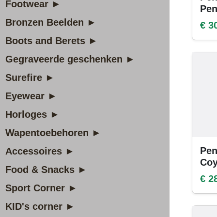
Footwear ►
Pe
Bronzen Beelden ►
€ 3
Boots and Berets ►
Gegraveerde geschenken ►
Surefire ►
Eyewear ►
Horloges ►
Wapentoebehoren ►
Pen
Accessoires ►
Coy
Food & Snacks ►
€ 2
Sport Corner ►
KID's corner ►