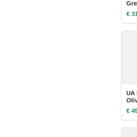
Gre
€ 3
UA 
Oli
€ 4