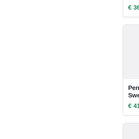
€ 3
Pen
Swe
€ 4