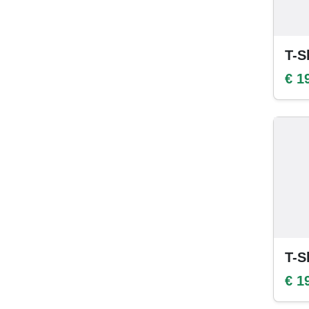
T-S
€ 1
T-S
€ 1