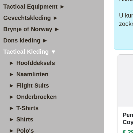
Tactical Equipment ►
U kun
Gevechtskleding ►
zoek
Brynje of Norway ►
Dons kleding ►
Tactical Kleding ▼
► Hoofddeksels
► Naamlinten
► Flight Suits
► Onderbroeken
► T-Shirts
Pen
► Shirts
Coy
► Polo's
€ 2