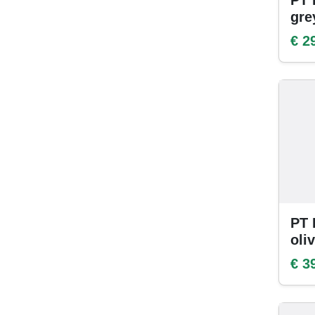
PT 
gre
€ 2
PT 
oli
€ 3