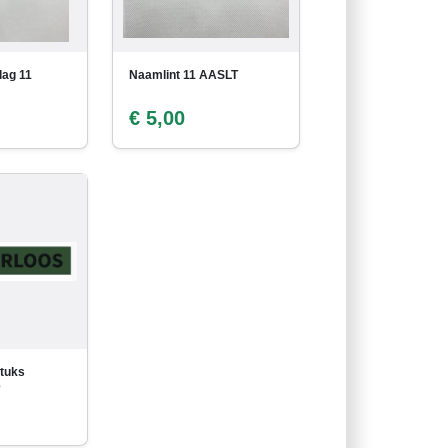
lag 11
Naamlint 11 AASLT
€ 5,00
stuks
e