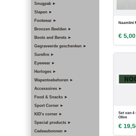
Snugpak ►
Slapen ►
Footwear ►
Naamlint 
Bronzen Beelden ►
€ 5,00
Boots and Berets ►
Gegraveerde geschenken ►
Surefire ►
Eyewear ►
Horloges ►
Wapentoebehoren ►
Accessoires ►
Food & Snacks ►
Sport Corner ►
Set van 4
KID's corner ►
Olive
Special products ►
€ 19,5
Cadeaubonnen ►