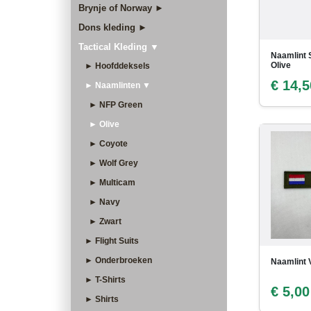
Brynje of Norway ►
Dons kleding ►
Tactical Kleding ▼
Naamlint 
Olive
► Hoofddeksels
€ 14,5
► Naamlinten ▼
► NFP Green
► Olive
► Coyote
► Wolf Grey
► Multicam
► Navy
► Zwart
► Flight Suits
► Onderbroeken
Naamlint 
► T-Shirts
€ 5,00
► Shirts