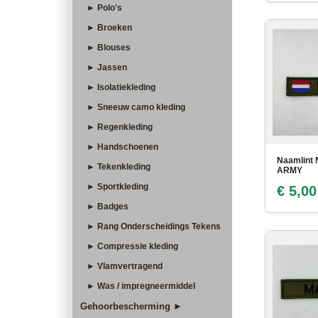
► Polo's
► Broeken
► Blouses
► Jassen
► Isolatiekleding
► Sneeuw camo kleding
► Regenkleding
► Handschoenen
Naamlint 
► Tekenkleding
ARMY
► Sportkleding
€ 5,00
► Badges
► Rang Onderscheidings Tekens
► Compressie kleding
► Vlamvertragend
► Was / impregneermiddel
Gehoorbescherming ►