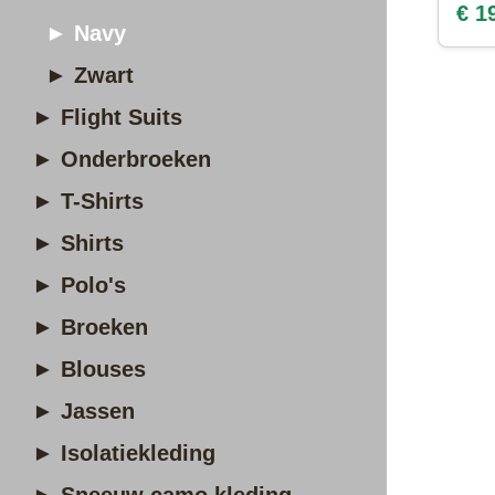
€ 1
► Navy
► Zwart
► Flight Suits
► Onderbroeken
► T-Shirts
► Shirts
► Polo's
► Broeken
► Blouses
► Jassen
► Isolatiekleding