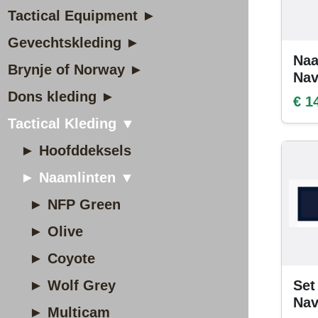
Tactical Equipment ►
Gevechtskleding ►
Naa
Brynje of Norway ►
Na
Dons kleding ►
€ 1
Tactical Kleding ▼
► Hoofddeksels
► Naamlinten ▼
► NFP Green
► Olive
► Coyote
► Wolf Grey
Set
Na
► Multicam