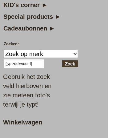
KID's corner ►
Special products ►
Cadeaubonnen ►
Zoeken:
Gebruik het zoek
veld hierboven en
zie meteen foto's
terwijl je typt!
Winkelwagen