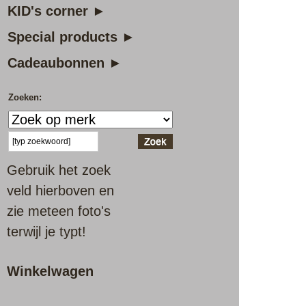
KID's corner ►
Special products ►
Cadeaubonnen ►
Zoeken:
Gebruik het zoek
veld hierboven en
zie meteen foto's
terwijl je typt!
Winkelwagen