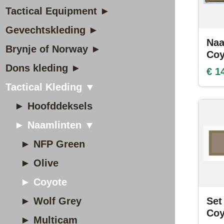
Tactical Equipment ►
Gevechtskleding ►
Naa
Brynje of Norway ►
Coy
Dons kleding ►
€ 1
Tactical Kleding ▼
► Hoofddeksels
► Naamlinten ▼
► NFP Green
► Olive
► Coyote
► Wolf Grey
Set
Coy
► Multicam