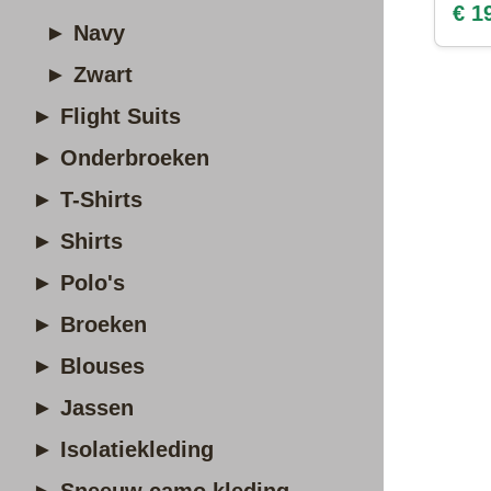
€ 1
► Navy
► Zwart
► Flight Suits
► Onderbroeken
► T-Shirts
► Shirts
► Polo's
► Broeken
► Blouses
► Jassen
► Isolatiekleding