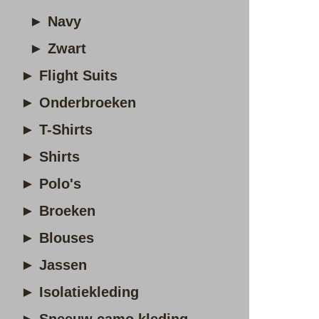
► Navy
► Zwart
► Flight Suits
► Onderbroeken
► T-Shirts
► Shirts
► Polo's
► Broeken
► Blouses
► Jassen
► Isolatiekleding