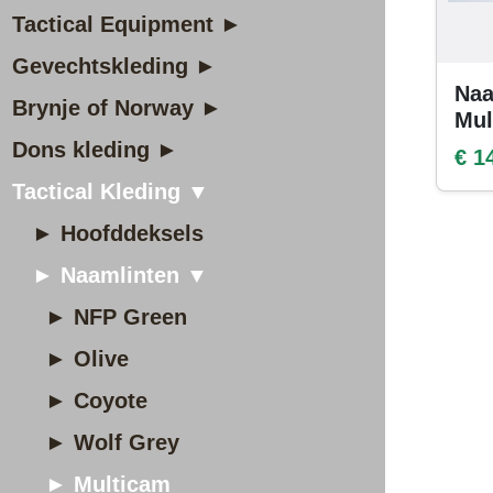
Tactical Equipment ►
Gevechtskleding ►
Naa
Brynje of Norway ►
Mul
Dons kleding ►
€ 1
Tactical Kleding ▼
► Hoofddeksels
► Naamlinten ▼
► NFP Green
► Olive
► Coyote
► Wolf Grey
► Multicam