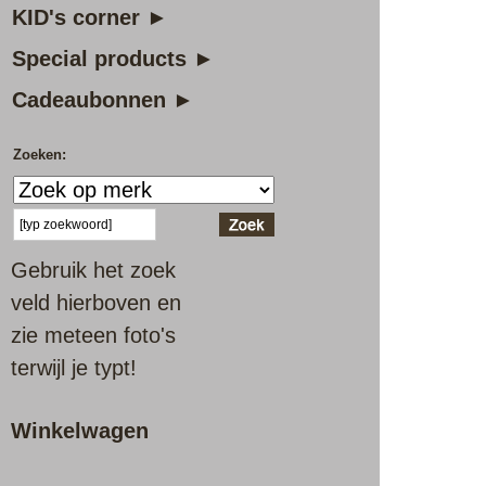
KID's corner ►
Special products ►
Cadeaubonnen ►
Zoeken:
Gebruik het zoek
veld hierboven en
zie meteen foto's
terwijl je typt!
Winkelwagen