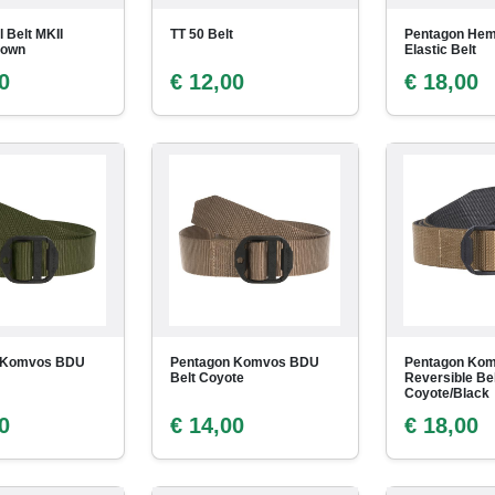
l Belt MKII
TT 50 Belt
Pentagon Hem
rown
Elastic Belt
0
€ 12,00
€ 18,00
 Komvos BDU
Pentagon Komvos BDU
Pentagon Ko
Belt Coyote
Reversible Bel
Coyote/Black
0
€ 14,00
€ 18,00