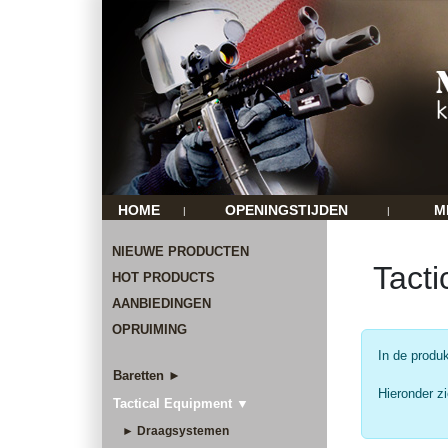
HOME
OPENINGSTIJDEN
M
|
|
NIEUWE PRODUCTEN
Tact
HOT PRODUCTS
AANBIEDINGEN
OPRUIMING
In de produ
Baretten ►
Hieronder zi
Tactical Equipment ▼
► Draagsystemen