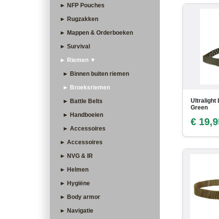
► NFP Pouches
► Rugzakken
► Mappen & Orderboeken
► Survival
► Riemen ▼
► Binnen buiten riemen
► Broeksriemen
Ultralight
► Battle Belts
Green
► Handboeien
€ 19,9
► Accessoires
► Accessoires
► NVG & IR
► Helmen
► Hygiëne
► Body armor
► Navigatie