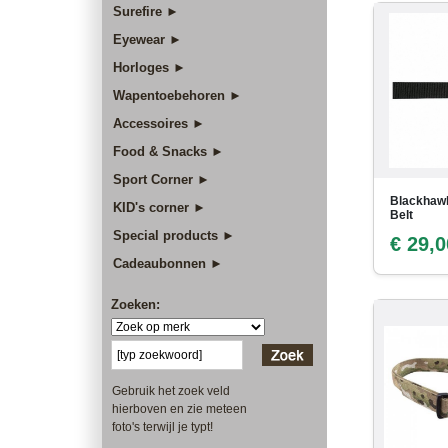
Surefire ►
Eyewear ►
Horloges ►
Wapentoebehoren ►
Accessoires ►
Food & Snacks ►
Sport Corner ►
Blackhaw
KID's corner ►
Belt
Special products ►
€ 29,0
Cadeaubonnen ►
Zoeken:
Gebruik het zoek veld
hierboven en zie meteen
foto's terwijl je typt!