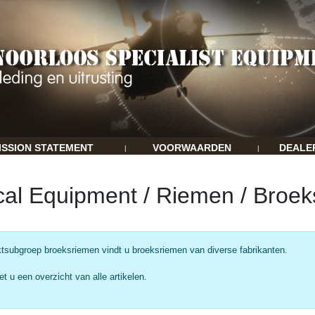
ISSION STATEMENT
VOORWAARDEN
DEALE
|
|
ical Equipment / Riemen / Broe
ktsubgroep broeksriemen vindt u broeksriemen van diverse fabrikanten.
et u een overzicht van alle artikelen.