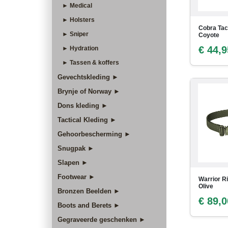
► Medical
► Holsters
Cobra Tac
► Sniper
Coyote
€ 44,9
► Hydration
► Tassen & koffers
Gevechtskleding ►
Brynje of Norway ►
Dons kleding ►
Tactical Kleding ►
Gehoorbescherming ►
Snugpak ►
Slapen ►
Footwear ►
Warrior R
Olive
Bronzen Beelden ►
€ 89,0
Boots and Berets ►
Gegraveerde geschenken ►