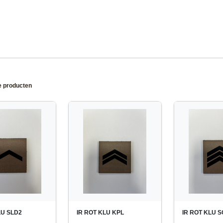
e producten
LU SLD2
IR ROT KLU KPL
IR ROT KLU S