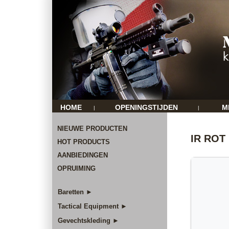
HOME
OPENINGSTIJDEN
M
|
|
NIEUWE PRODUCTEN
IR ROT
HOT PRODUCTS
AANBIEDINGEN
OPRUIMING
Baretten ►
Tactical Equipment ►
Gevechtskleding ►