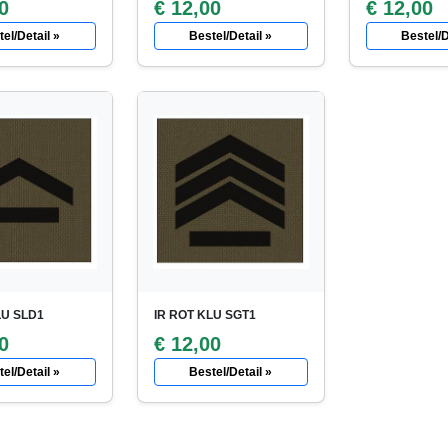
0
€ 12,00
€ 12,00
el/Detail »
Bestel/Detail »
Bestel/D
LU SLD1
IR ROT KLU SGT1
0
€ 12,00
el/Detail »
Bestel/Detail »