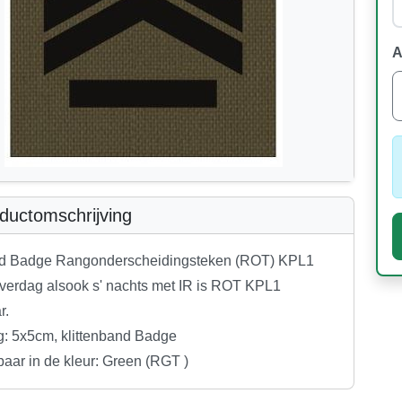
A
ductomschrijving
ed Badge Rangonderscheidingsteken (ROT) KPL1
verdag alsook s' nachts met IR is ROT KPL1
r.
g: 5x5cm, klittenband Badge
baar in de kleur: Green (RGT )