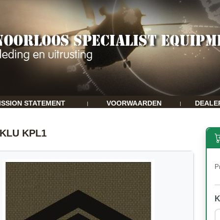
ISSION STATEMENT
VOORWAARDEN
DEALE
|
|
 KLU KPL1
Pr
K