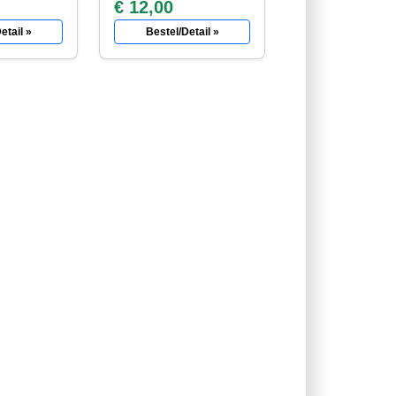
€ 12,00
etail »
Bestel/Detail »