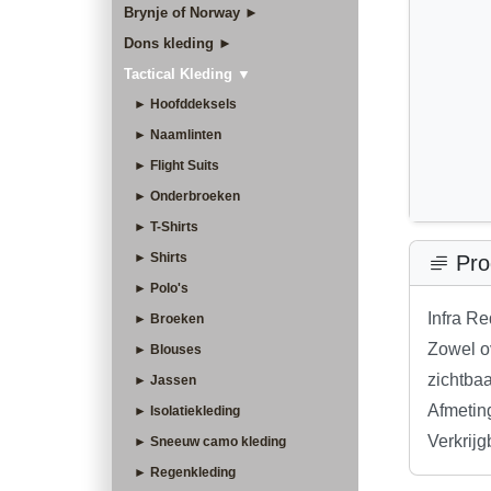
Brynje of Norway ►
Dons kleding ►
Tactical Kleding ▼
► Hoofddeksels
► Naamlinten
► Flight Suits
► Onderbroeken
► T-Shirts
► Shirts
Pro
► Polo's
Infra R
► Broeken
Zowel o
► Blouses
zichtbaa
► Jassen
Afmetin
► Isolatiekleding
Verkrijg
► Sneeuw camo kleding
► Regenkleding