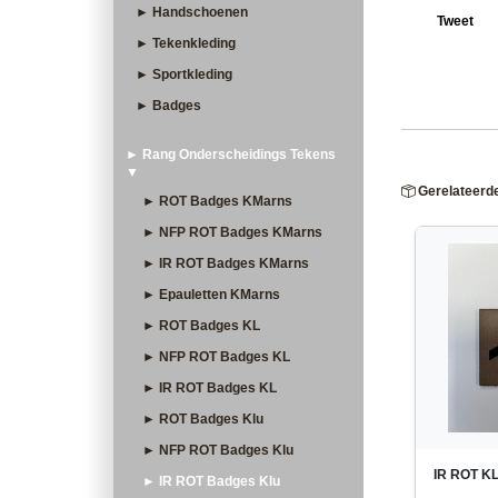
► Handschoenen
Tweet
► Tekenkleding
► Sportkleding
► Badges
► Rang Onderscheidings Tekens
▼
Gerelateerd
► ROT Badges KMarns
► NFP ROT Badges KMarns
► IR ROT Badges KMarns
► Epauletten KMarns
► ROT Badges KL
► NFP ROT Badges KL
► IR ROT Badges KL
► ROT Badges Klu
► NFP ROT Badges Klu
IR ROT K
► IR ROT Badges Klu