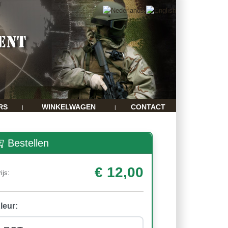
RS
WINKELWAGEN
CONTACT
|
|
Bestellen
€ 12,00
ijs:
leur: