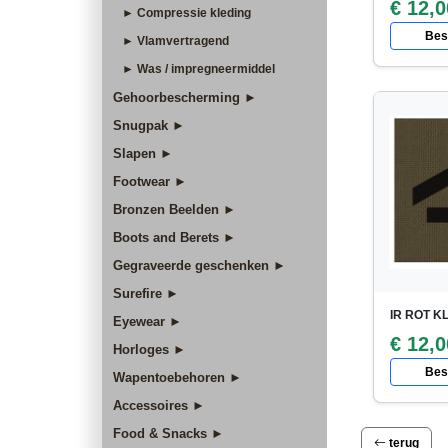
€ 12,0
► Compressie kleding
Best
► Vlamvertragend
► Was / impregneermiddel
Gehoorbescherming ►
Snugpak ►
Slapen ►
Footwear ►
Bronzen Beelden ►
Boots and Berets ►
Gegraveerde geschenken ►
Surefire ►
IR ROT K
Eyewear ►
€ 12,0
Horloges ►
Best
Wapentoebehoren ►
Accessoires ►
Food & Snacks ►
terug