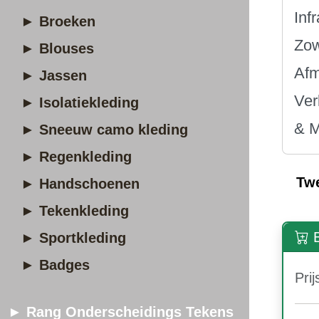
Inf
► Broeken
Zow
► Blouses
Afm
► Jassen
Ver
► Isolatiekleding
& M
► Sneeuw camo kleding
► Regenkleding
Tw
► Handschoenen
► Tekenkleding
B
► Sportkleding
► Badges
Prij
► Rang Onderscheidings Tekens