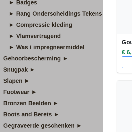
► Badges
► Rang Onderscheidings Tekens
► Compressie kleding
► Vlamvertragend
Gou
► Was / impregneermiddel
€ 6
Gehoorbescherming ►
Snugpak ►
Slapen ►
Footwear ►
Bronzen Beelden ►
Boots and Berets ►
Gegraveerde geschenken ►