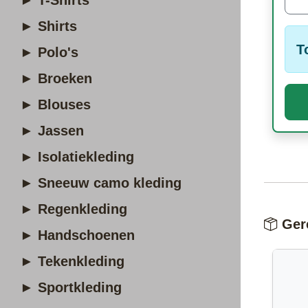
► T-Shirts
► Shirts
T
► Polo's
► Broeken
► Blouses
► Jassen
► Isolatiekleding
► Sneeuw camo kleding
► Regenkleding
Gere
► Handschoenen
► Tekenkleding
► Sportkleding