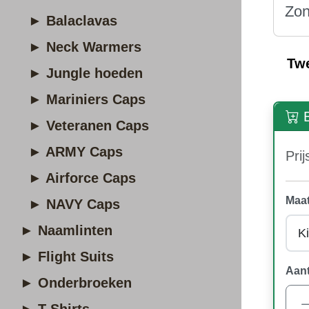
Zon
► Balaclavas
► Neck Warmers
Tw
► Jungle hoeden
► Mariniers Caps
B
► Veteranen Caps
► ARMY Caps
Prij
► Airforce Caps
Maat
► NAVY Caps
► Naamlinten
► Flight Suits
Aant
► Onderbroeken