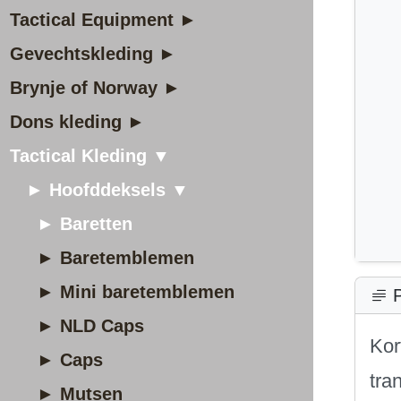
Tactical Equipment ►
Gevechtskleding ►
Brynje of Norway ►
Dons kleding ►
Tactical Kleding ▼
► Hoofddeksels ▼
► Baretten
► Baretemblemen
► Mini baretemblemen
P
► NLD Caps
Kor
► Caps
tra
► Mutsen