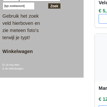
Vel
€ 5
Gebruik het zoek
veld hierboven en
zie meteen foto's
terwijl je typt!
Winkelwagen
Er zit nog niets
in de winkelwagen.
Mar
€ 1