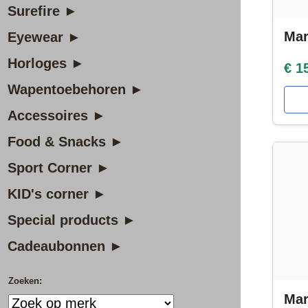
Surefire ►
Mar
Eyewear ►
Horloges ►
€ 1
Wapentoebehoren ►
Accessoires ►
Food & Snacks ►
Sport Corner ►
KID's corner ►
Special products ►
Cadeaubonnen ►
Zoeken:
Mar