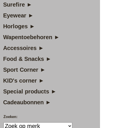
Surefire ►
Eyewear ►
Horloges ►
Wapentoebehoren ►
Accessoires ►
Food & Snacks ►
Sport Corner ►
KID's corner ►
Special products ►
Cadeaubonnen ►
Zoeken: