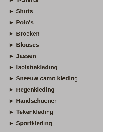
► T-Shirts
► Shirts
► Polo's
► Broeken
► Blouses
► Jassen
► Isolatiekleding
► Sneeuw camo kleding
► Regenkleding
► Handschoenen
► Tekenkleding
► Sportkleding