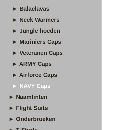
► Balaclavas
► Neck Warmers
► Jungle hoeden
► Mariniers Caps
► Veteranen Caps
► ARMY Caps
► Airforce Caps
► NAVY Caps
► Naamlinten
► Flight Suits
► Onderbroeken