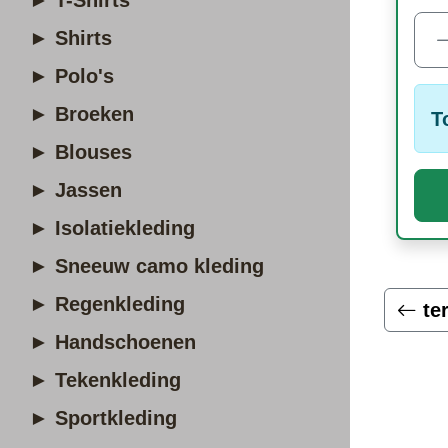
► T-Shirts
► Shirts
► Polo's
► Broeken
T
► Blouses
► Jassen
► Isolatiekleding
► Sneeuw camo kleding
► Regenkleding
te
► Handschoenen
► Tekenkleding
► Sportkleding