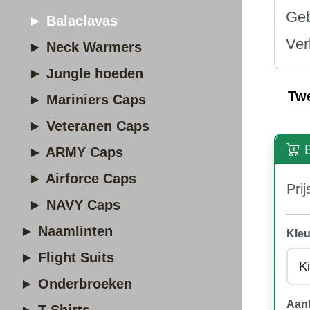
Geb
► Balaclavas
Ver
► Neck Warmers
► Jungle hoeden
Tw
► Mariniers Caps
► Veteranen Caps
B
► ARMY Caps
► Airforce Caps
Prij
► NAVY Caps
► Naamlinten
Kleu
► Flight Suits
► Onderbroeken
Aant