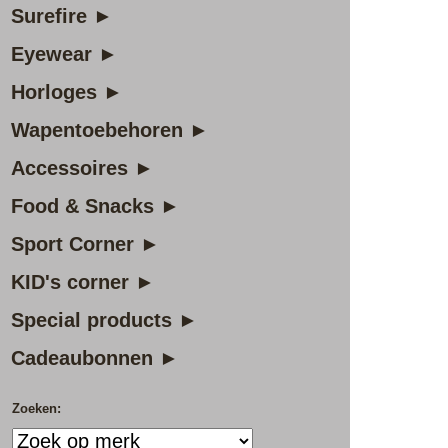
Surefire ►
Eyewear ►
Horloges ►
Wapentoebehoren ►
Accessoires ►
Food & Snacks ►
Sport Corner ►
KID's corner ►
Special products ►
Cadeaubonnen ►
Zoeken: