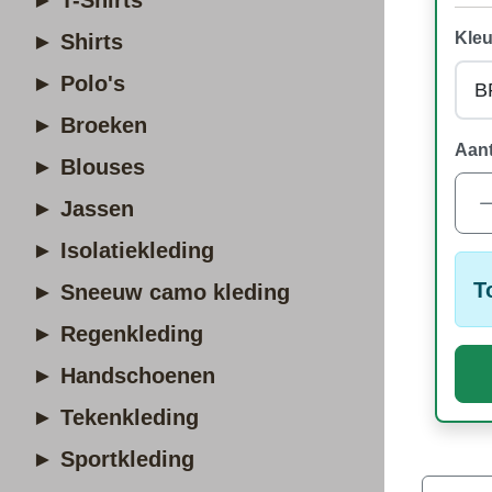
► T-Shirts
Kleu
► Shirts
► Polo's
► Broeken
Aant
► Blouses
► Jassen
► Isolatiekleding
T
► Sneeuw camo kleding
► Regenkleding
► Handschoenen
► Tekenkleding
► Sportkleding