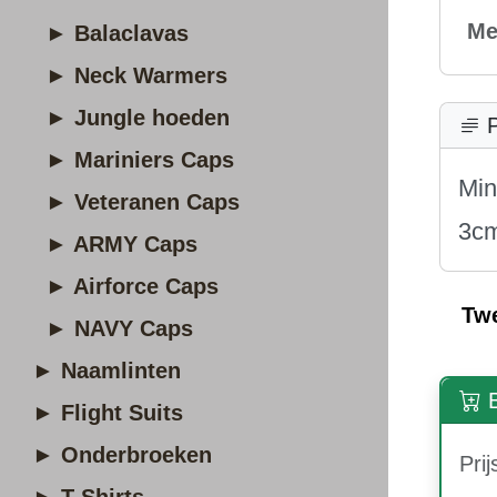
Me
► Balaclavas
► Neck Warmers
► Jungle hoeden
P
► Mariniers Caps
Min
► Veteranen Caps
3c
► ARMY Caps
► Airforce Caps
Tw
► NAVY Caps
► Naamlinten
B
► Flight Suits
► Onderbroeken
Prij