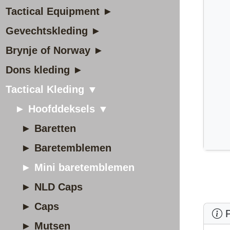
Tactical Equipment ►
Gevechtskleding ►
Brynje of Norway ►
Dons kleding ►
Tactical Kleding ▼
► Hoofddeksels ▼
► Baretten
► Baretemblemen
► Mini baretemblemen
► NLD Caps
► Caps
P
► Mutsen