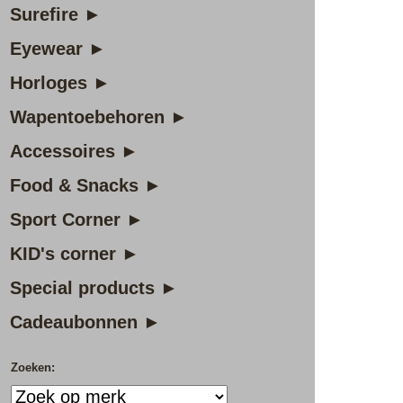
Surefire ►
Eyewear ►
Horloges ►
Wapentoebehoren ►
Accessoires ►
Food & Snacks ►
Sport Corner ►
KID's corner ►
Special products ►
Cadeaubonnen ►
Zoeken: