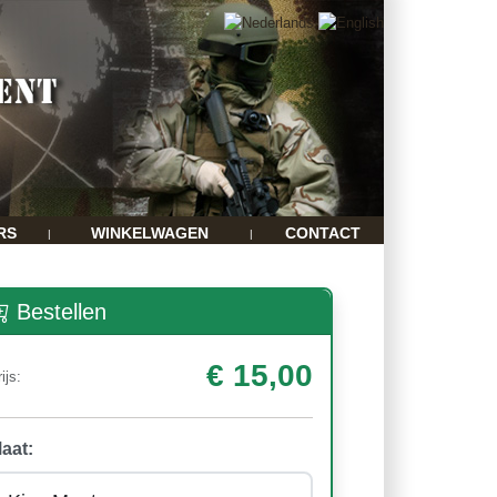
RS
WINKELWAGEN
CONTACT
|
|
Bestellen
€ 15,00
ijs:
aat: