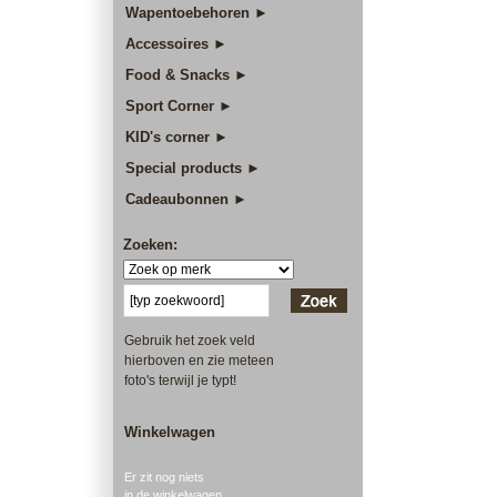
Wapentoebehoren ►
Accessoires ►
Food & Snacks ►
Sport Corner ►
KID's corner ►
Special products ►
Cadeaubonnen ►
Zoeken:
Gebruik het zoek veld
hierboven en zie meteen
foto's terwijl je typt!
Winkelwagen
Er zit nog niets
in de winkelwagen.