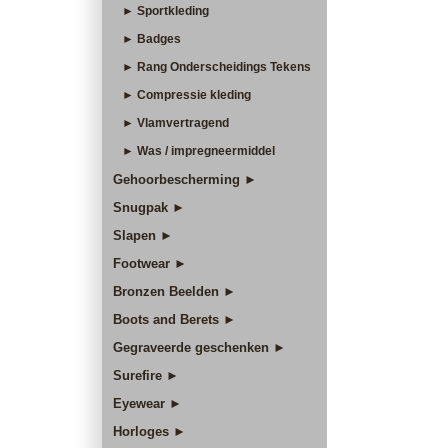
► Sportkleding
► Badges
► Rang Onderscheidings Tekens
► Compressie kleding
► Vlamvertragend
► Was / impregneermiddel
Gehoorbescherming ►
Snugpak ►
Slapen ►
Footwear ►
Bronzen Beelden ►
Boots and Berets ►
Gegraveerde geschenken ►
Surefire ►
Eyewear ►
Horloges ►