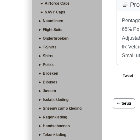
► Airforce Caps
Pro
► NAVY Caps
Pentago
► Naamlinten
65% Pol
► Flight Suits
Adjusta
► Onderbroeken
IR Velcr
► T-Shirts
Small ut
► Shirts
► Polo's
► Broeken
Tweet
► Blouses
► Jassen
► Isolatiekleding
terug
► Sneeuw camo kleding
► Regenkleding
► Handschoenen
► Tekenkleding