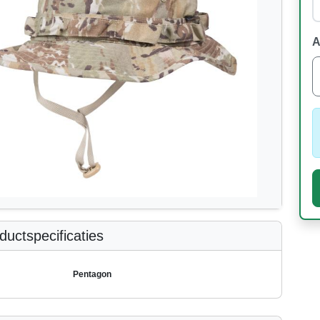
A
uctspecificaties
Pentagon