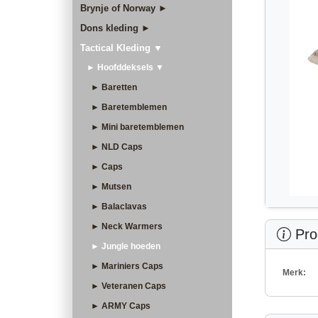
Brynje of Norway ►
Dons kleding ►
Tactical Kleding ▼
► Hoofddeksels ▼
► Baretten
► Baretemblemen
► Mini baretemblemen
► NLD Caps
► Caps
► Mutsen
► Balaclavas
► Neck Warmers
Prod
► Jungle hoeden
► Mariniers Caps
Merk:
► Veteranen Caps
► ARMY Caps