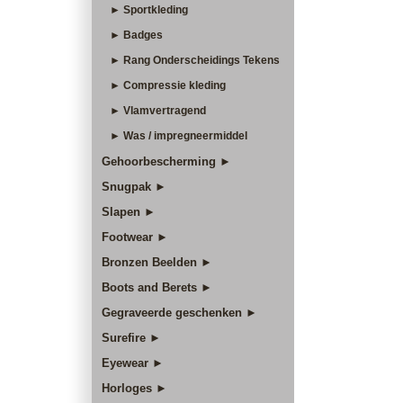
► Sportkleding
► Badges
► Rang Onderscheidings Tekens
► Compressie kleding
► Vlamvertragend
► Was / impregneermiddel
Gehoorbescherming ►
Snugpak ►
Slapen ►
Footwear ►
Bronzen Beelden ►
Boots and Berets ►
Gegraveerde geschenken ►
Surefire ►
Eyewear ►
Horloges ►