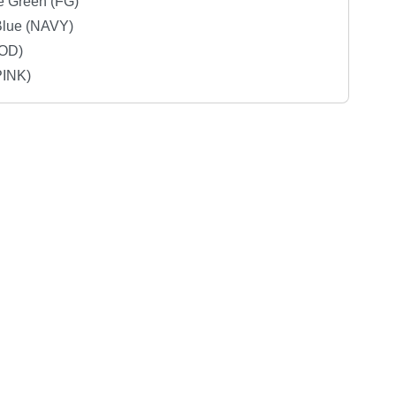
ge Green (FG)
Blue (NAVY)
(OD)
PINK)