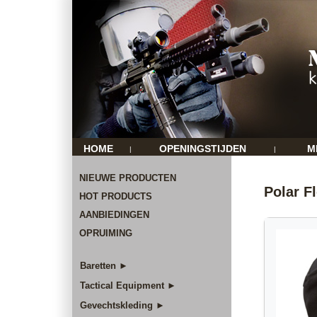
HOME
OPENINGSTIJDEN
M
|
|
NIEUWE PRODUCTEN
Polar F
HOT PRODUCTS
AANBIEDINGEN
OPRUIMING
Baretten ►
Tactical Equipment ►
Gevechtskleding ►