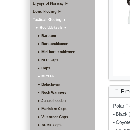
Brynje of Norway ►
Dons kleding ►
Tactical Kleding ▼
► Hoofddeksels ▼
► Baretten
► Baretemblemen
► Mini baretemblemen
► NLD Caps
► Caps
► Mutsen
► Balaclavas
Pro
► Neck Warmers
► Jungle hoeden
Polar Fl
► Mariniers Caps
- Black 
► Veteranen Caps
- Coyot
► ARMY Caps