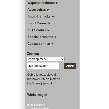
Wapentoebehoren ►
Accessoires ►
Food & Snacks ►
Sport Corner ►
KID's corner ►
Special products ►
Cadeaubonnen ►
Zoeken:
Gebruik het zoek veld
hierboven en zie meteen
foto's terwijl je typt!
Winkelwagen
Er zit nog niets
in de winkelwagen.