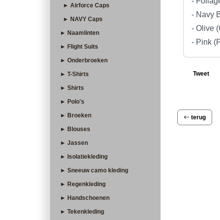
- Folia
► Airforce Caps
- Navy 
► NAVY Caps
- Olive 
► Naamlinten
- Pink (
► Flight Suits
► Onderbroeken
Tweet
► T-Shirts
► Shirts
► Polo's
► Broeken
terug
► Blouses
► Jassen
► Isolatiekleding
► Sneeuw camo kleding
► Regenkleding
► Handschoenen
► Tekenkleding