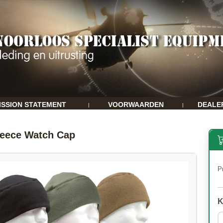
ISSION STATEMENT
VOORWAARDEN
DEALE
|
|
leece Watch Cap
Pr
K