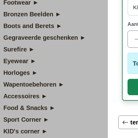
Footwear ►
Bronzen Beelden ►
Aant
Boots and Berets ►
Gegraveerde geschenken ►
Surefire ►
Eyewear ►
T
Horloges ►
Wapentoebehoren ►
Accessoires ►
Food & Snacks ►
Sport Corner ►
te
KID's corner ►