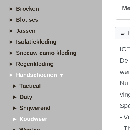
Me
► Broeken
► Blouses
► Jassen
P
► Isolatiekleding
ICE
► Sneeuw camo kleding
De 
► Regenkleding
wer
► Handschoenen ▼
Nu 
► Tactical
vin
► Duty
Spe
► Snijwerend
- V
► Koudweer
- T