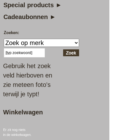
Special products ►
Cadeaubonnen ►
Zoeken:
Gebruik het zoek
veld hierboven en
zie meteen foto's
terwijl je typt!
Winkelwagen
Er zit nog niets
in de winkelwagen.