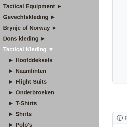
Tactical Equipment ►
Gevechtskleding ►
Brynje of Norway ►
Dons kleding ►
Tactical Kleding ▼
► Hoofddeksels
► Naamlinten
► Flight Suits
► Onderbroeken
► T-Shirts
► Shirts
P
► Polo's