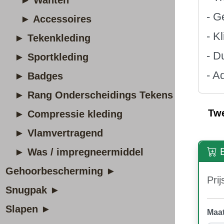
► Wanten
- G
► Accessoires
- K
► Tekenkleding
- D
► Sportkleding
- A
► Badges
► Rang Onderscheidings Tekens
Tw
► Compressie kleding
► Vlamvertragend
B
► Was / impregneermiddel
Gehoorbescherming ►
Prij
Snugpak ►
Slapen ►
Maat