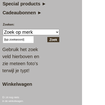
Special products ►
Cadeaubonnen ►
Zoeken:
Gebruik het zoek
veld hierboven en
zie meteen foto's
terwijl je typt!
Winkelwagen
Er zit nog niets
in de winkelwagen.