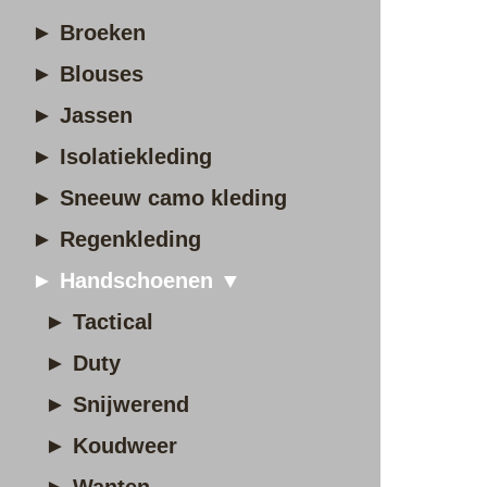
► Broeken
► Blouses
► Jassen
► Isolatiekleding
► Sneeuw camo kleding
► Regenkleding
► Handschoenen ▼
► Tactical
► Duty
► Snijwerend
► Koudweer