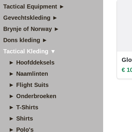
Tactical Equipment ►
Gevechtskleding ►
Brynje of Norway ►
Dons kleding ►
Tactical Kleding ▼
Glo
► Hoofddeksels
€ 1
► Naamlinten
► Flight Suits
► Onderbroeken
► T-Shirts
► Shirts
► Polo's