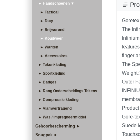
► Handschoenen ▼
Pro
► Tactical
Goretex
► Duty
The Inf
► Snijwerend
Infinium
► Koudweer
feature
► Wanten
finger a
► Accessoires
The Spe
► Tekenkleding
Weight:
► Sportkleding
Outer F
► Badges
INFINI
► Rang Onderscheidings Tekens
membra
► Compressie kleding
Produc
► Vlamvertragend
Gore-te
► Was / impregneermiddel
Suede l
Gehoorbescherming ►
Touchsc
Snugpak ►