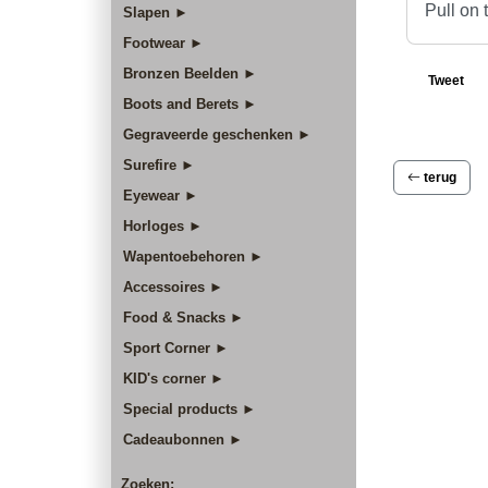
Pull on 
Slapen ►
Footwear ►
Bronzen Beelden ►
Tweet
Boots and Berets ►
Gegraveerde geschenken ►
Surefire ►
terug
Eyewear ►
Horloges ►
Wapentoebehoren ►
Accessoires ►
Food & Snacks ►
Sport Corner ►
KID's corner ►
Special products ►
Cadeaubonnen ►
Zoeken: