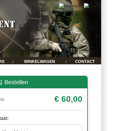
RS
WINKELWAGEN
CONTACT
|
|
Bestellen
€ 60,00
ijs:
aat: