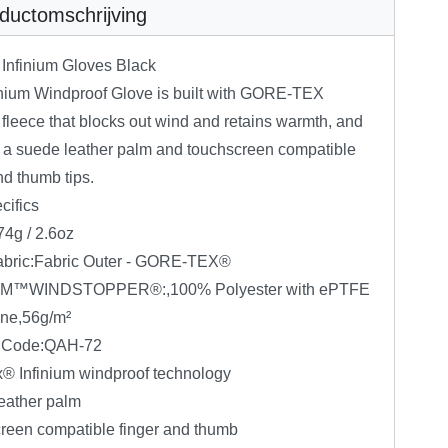
ductomschrijving
 Infinium Gloves Black
inium Windproof Glove is built with GORE-TEX
 fleece that blocks out wind and retains warmth, and
s a suede leather palm and touchscreen compatible
nd thumb tips.
cifics
74g / 2.6oz
abric:Fabric Outer - GORE-TEX®
UM™WINDSTOPPER®:,100% Polyester with ePTFE
ne,56g/m²
t Code:QAH-72
x® Infinium windproof technology
eather palm
reen compatible finger and thumb