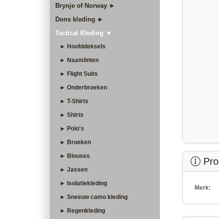
Brynje of Norway ►
Dons kleding ►
Tactical Kleding ▼
► Hoofddeksels
► Naamlinten
► Flight Suits
► Onderbroeken
► T-Shirts
► Shirts
► Polo's
► Broeken
► Blouses
Prod
► Jassen
► Isolatiekleding
Merk:
► Sneeuw camo kleding
► Regenkleding