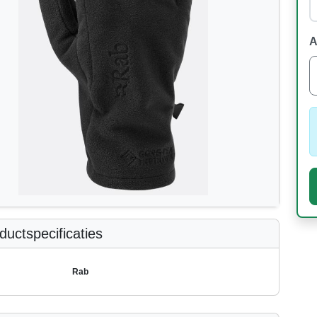
A
uctspecificaties
Rab