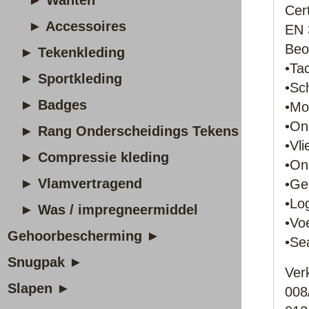
► Wanten
Cert
► Accessoires
EN 
Beo
► Tekenkleding
•Ta
► Sportkleding
•Sc
► Badges
•Mo
•On
► Rang Onderscheidings Tekens
•Vl
► Compressie kleding
•On
► Vlamvertragend
•Ge
•Log
► Was / impregneermiddel
•Voe
Gehoorbescherming ►
•Se
Snugpak ►
Ver
Slapen ►
008