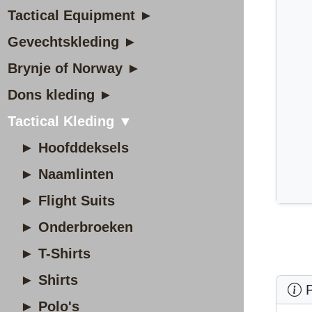
Tactical Equipment ►
Gevechtskleding ►
Brynje of Norway ►
Dons kleding ►
Tactical Kleding ▼
► Hoofddeksels
► Naamlinten
► Flight Suits
► Onderbroeken
► T-Shirts
► Shirts
P
► Polo's