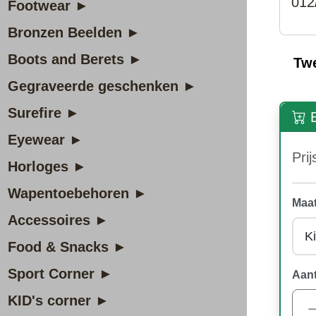
01
Footwear ►
Bronzen Beelden ►
Boots and Berets ►
Tw
Gegraveerde geschenken ►
Surefire ►
B
Eyewear ►
Prij
Horloges ►
Wapentoebehoren ►
Maat
Accessoires ►
Food & Snacks ►
Sport Corner ►
Aant
KID's corner ►