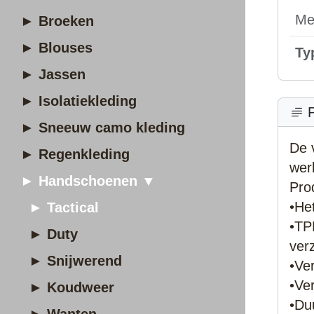
Me
► Broeken
► Blouses
Ty
► Jassen
► Isolatiekleding
P
► Sneeuw camo kleding
De v
► Regenkleding
wer
► Handschoenen ▼
Pro
•He
► Tactical
•TP
► Duty
ver
► Snijwerend
•Ve
•Ve
► Koudweer
•Du