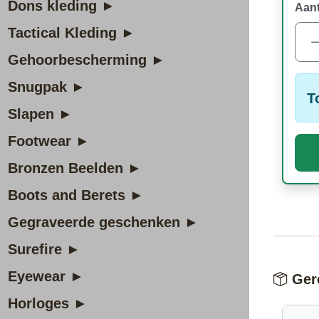
Dons kleding ►
Aant
Tactical Kleding ►
Gehoorbescherming ►
Snugpak ►
T
Slapen ►
Footwear ►
Bronzen Beelden ►
Boots and Berets ►
Gegraveerde geschenken ►
Surefire ►
Eyewear ►
Gere
Horloges ►