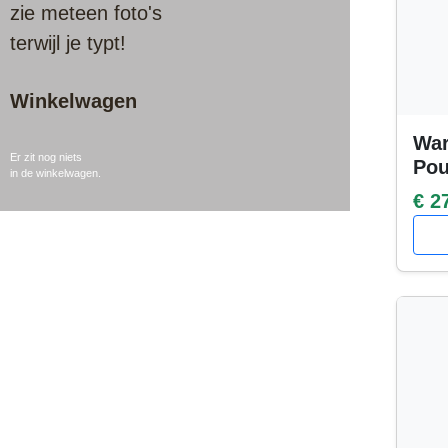
zie meteen foto's
terwijl je typt!
Winkelwagen
War
Er zit nog niets
Po
in de winkelwagen.
€ 2