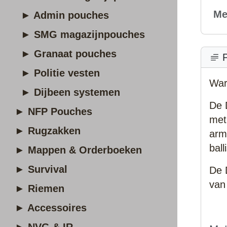
Me
► Admin pouches
► SMG magazijnpouches
► Granaat pouches
P
► Politie vesten
War
► Dijbeen systemen
De 
► NFP Pouches
met
► Rugzakken
arm
ball
► Mappen & Orderboeken
► Survival
De 
van
► Riemen
► Accessoires