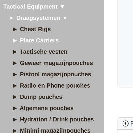
Tactical Equipment ▼
► Draagsystemen ▼
► Chest Rigs
► Plate Carriers
► Tactische vesten
► Geweer magazijnpouches
► Pistool magazijnpouches
► Radio en Phone pouches
► Dump pouches
► Algemene pouches
► Hydration / Drink pouches
P
► Minimi magazijnpouches