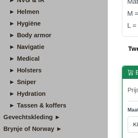
► NVG & IR
Mat
► Helmen
M =
► Hygiëne
L =
► Body armor
► Navigatie
Tw
► Medical
► Holsters
B
► Sniper
Prij
► Hydration
► Tassen & koffers
Maat
Gevechtskleding ►
Brynje of Norway ►