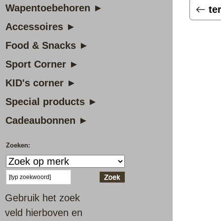
Wapentoebehoren ►
te
Accessoires ►
Food & Snacks ►
Sport Corner ►
KID's corner ►
Special products ►
Cadeaubonnen ►
Zoeken:
Gebruik het zoek
veld hierboven en