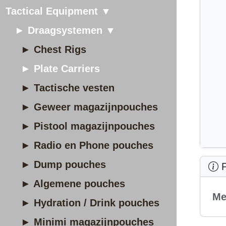
Tactical Equipment ▼
► Draagsystemen ▼
► Chest Rigs
► Plate Carriers
► Tactische vesten
► Geweer magazijnpouches
► Pistool magazijnpouches
► Radio en Phone pouches
► Dump pouches
P
► Algemene pouches
Me
► Hydration / Drink pouches
► Minimi magazijnpouches