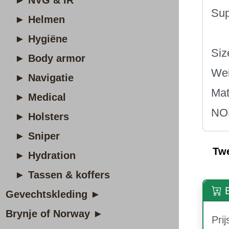
► NVG & IR
Sup
► Helmen
► Hygiëne
Siz
► Body armor
Wei
► Navigatie
Mat
► Medical
NO
► Holsters
► Sniper
Tw
► Hydration
► Tassen & koffers
B
Gevechtskleding ►
Brynje of Norway ►
Prij