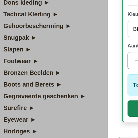
Dons kleding ►
Tactical Kleding ►
Kleu
Gehoorbescherming ►
Snugpak ►
Aant
Slapen ►
Footwear ►
Bronzen Beelden ►
Boots and Berets ►
T
Gegraveerde geschenken ►
Surefire ►
Eyewear ►
Horloges ►