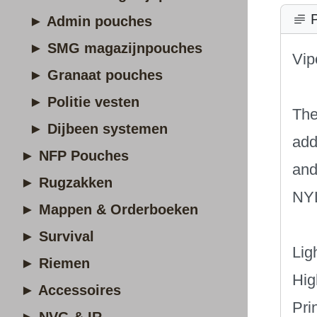
P
► Admin pouches
► SMG magazijnpouches
Vip
► Granaat pouches
► Politie vesten
The
► Dijbeen systemen
add
► NFP Pouches
and
► Rugzakken
NYL
► Mappen & Orderboeken
► Survival
Lig
► Riemen
Hig
► Accessoires
Pri