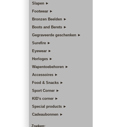
Slapen ►
Footwear ►
Bronzen Beelden ►
Boots and Berets ►
Gegraveerde geschenken ►
Surefire ►
Eyewear ►
Horloges ►
Wapentoebehoren ►
Accessoires ►
Food & Snacks ►
Sport Corner ►
KID's corner ►
Special products ►
Cadeaubonnen ►
Zoeken: