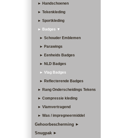
► Handschoenen
► Tekenkleding
► Sportkleding
► Badges ▼
► Schouder Emblemen
► Parawings
► Eenheids Badges
► NLD Badges
► Vlag Badges
► Reflecterende Badges
► Rang Onderscheidings Tekens
► Compressie kleding
► Vlamvertragend
► Was / impregneermiddel
Gehoorbescherming ►
Snugpak ►