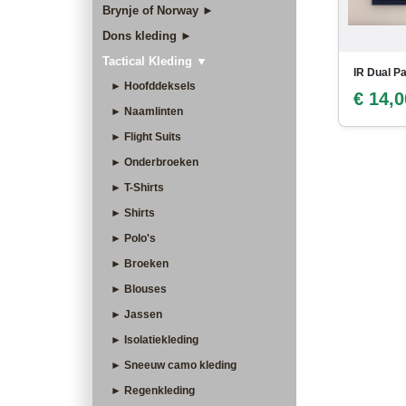
Brynje of Norway ►
Dons kleding ►
Tactical Kleding ▼
IR Dual P
► Hoofddeksels
€ 14,0
► Naamlinten
► Flight Suits
► Onderbroeken
► T-Shirts
► Shirts
► Polo's
► Broeken
► Blouses
► Jassen
► Isolatiekleding
► Sneeuw camo kleding
► Regenkleding