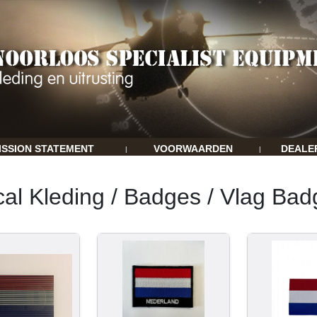
ISSION STATEMENT
VOORWAARDEN
DEALE
|
|
cal Kleding / Badges / Vlag Ba