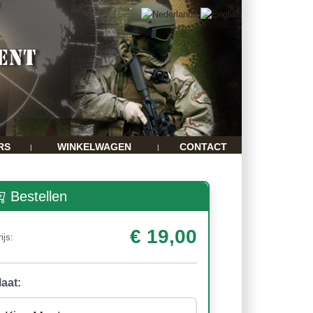
RS
WINKELWAGEN
CONTACT
|
|
Bestellen
€ 19,00
ijs:
aat: