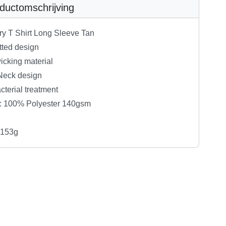
ductomschrijving
ry T Shirt Long Sleeve Tan
itted design
icking material
Neck design
acterial treatment
l: 100% Polyester 140gsm
 153g