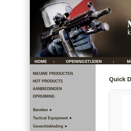
HOME
OPENINGSTIJDEN
M
|
|
NIEUWE PRODUCTEN
Quick D
HOT PRODUCTS
AANBIEDINGEN
OPRUIMING
Baretten ►
Tactical Equipment ►
Gevechtskleding ►