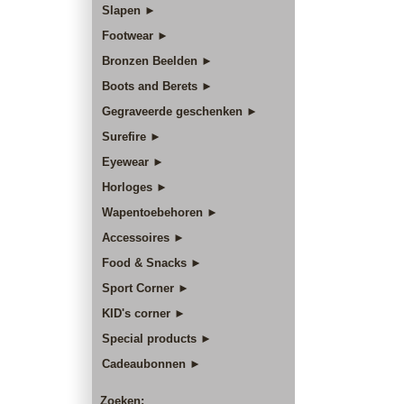
Slapen ►
Footwear ►
Bronzen Beelden ►
Boots and Berets ►
Gegraveerde geschenken ►
Surefire ►
Eyewear ►
Horloges ►
Wapentoebehoren ►
Accessoires ►
Food & Snacks ►
Sport Corner ►
KID's corner ►
Special products ►
Cadeaubonnen ►
Zoeken: