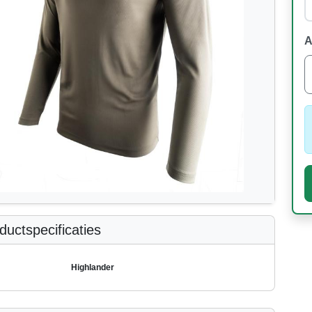
A
uctspecificaties
Highlander