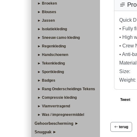
► Broeken
Pro
► Blouses
Quick D
► Jassen
• Fully f
► Isolatiekleding
• High w
► Sneeuw camo kleding
• Crew 
► Regenkleding
• Anti-b
► Handschoenen
Materia
► Tekenkleding
Size:
► Sportkleding
Weight:
► Badges
► Rang Onderscheidings Tekens
► Compressie kleding
Tweet
► Vlamvertragend
► Was / impregneermiddel
Gehoorbescherming ►
terug
Snugpak ►