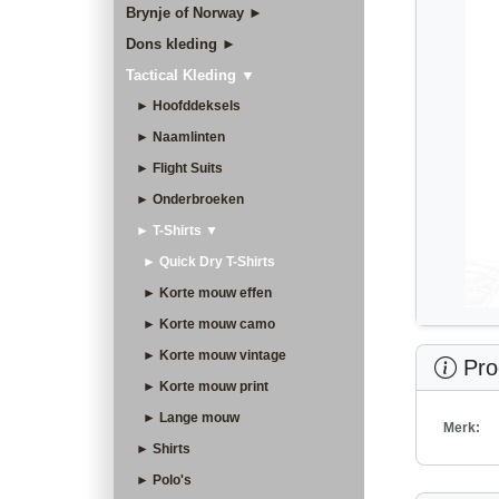
Brynje of Norway ►
Dons kleding ►
Tactical Kleding ▼
► Hoofddeksels
► Naamlinten
► Flight Suits
► Onderbroeken
► T-Shirts ▼
► Quick Dry T-Shirts
► Korte mouw effen
► Korte mouw camo
► Korte mouw vintage
Prod
► Korte mouw print
► Lange mouw
Merk:
► Shirts
► Polo's